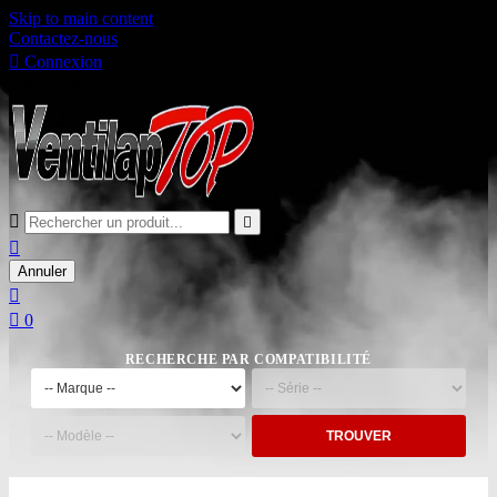
Skip to main content
Contactez-nous

Connexion

Panier
0



Annuler


0
RECHERCHE PAR COMPATIBILITÉ
TROUVER