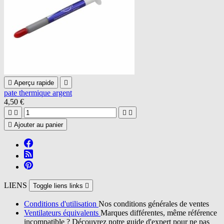

Aperçu rapide

pate thermique argent
4,50 €





Ajouter au panier
LIENS
Toggle liens links

Conditions d'utilisation
Nos conditions générales de ventes
Ventilateurs équivalents
Marques différentes, même référence
incompatible ? Découvrez notre guide d'expert pour ne pas