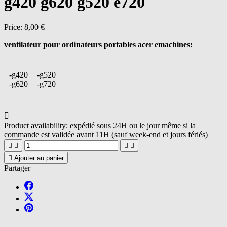
g420 g620 g520 e720
Price:
8,00 €
ventilateur pour ordinateurs portables acer emachines
:
-g420
-g520
-g620
-g720

Product availability:
expédié sous 24H ou le jour même si la
commande est validée avant 11H (sauf week-end et jours fériés)





Ajouter au panier
Partager