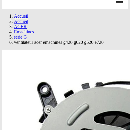
Accueil
Accueil
ACER
Emachines
serie G
ventilateur acer emachines g420 g620 g520 e720