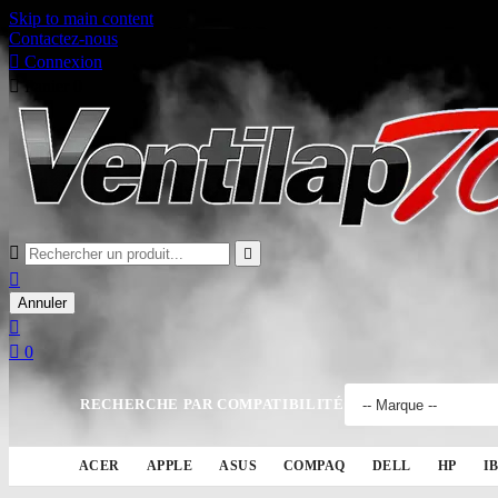
Skip to main content
Contactez-nous

Connexion

Panier
0



Annuler


0
RECHERCHE PAR COMPATIBILITÉ
ACER
APPLE
ASUS
COMPAQ
DELL
HP
I