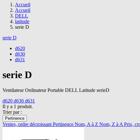
Accueil
Accueil
DELL
latitude
serie D
serie D
d620
d630
d631
serie D
Ventilateur Ordinateur Portable DELL Latitude serieD
d620
d630
d631
Il y a 1 produit.
Trier par :
Pertinence
Ventes, ordre décroissant
Pertinence
Nom, A à Z
Nom, Z à A
Prix, cr