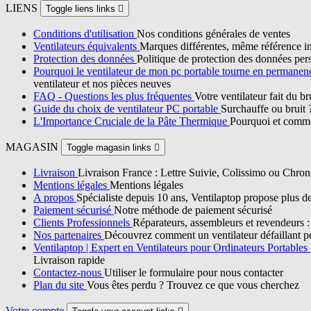
LIENS
Toggle liens links

Conditions d'utilisation
Nos conditions générales de ventes
Ventilateurs équivalents
Marques différentes, même référence in
Protection des données
Politique de protection des données per
Pourquoi le ventilateur de mon pc portable tourne en permane
ventilateur et nos pièces neuves
FAQ - Questions les plus fréquentes
Votre ventilateur fait du b
Guide du choix de ventilateur PC portable
Surchauffe ou bruit 
L'Importance Cruciale de la Pâte Thermique
Pourquoi et commen
MAGASIN
Toggle magasin links

Livraison
Livraison France : Lettre Suivie, Colissimo ou Chron
Mentions légales
Mentions légales
A propos
Spécialiste depuis 10 ans, Ventilaptop propose plus d
Paiement sécurisé
Notre méthode de paiement sécurisé
Clients Professionnels
Réparateurs, assembleurs et revendeurs : p
Nos partenaires
Découvrez comment un ventilateur défaillant pe
Ventilaptop | Expert en Ventilateurs pour Ordinateurs Portables
Livraison rapide
Contactez-nous
Utiliser le formulaire pour nous contacter
Plan du site
Vous êtes perdu ? Trouvez ce que vous cherchez
Votre compte