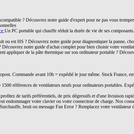
compatible ? Découvrez notre guide d'expert pour ne pas vous tromper d
sonnelles
nce
Un PC portable qui chauffe réduit la durée de vie de ses composant
ruit ou est HS ? Découvrez notre guide pour diagnostiquer la panne, chois
? Découvrez notre guide d'achat complet pour bien choisir votre ventil
t appliquer de la pâte thermique sur son ordinateur portable ? Découvr
opost. Commande avant 10h = expédié le jour même. Stock France, embal
e 1500 références de ventilateurs neufs pour ordinateurs portables. Expé
rofitez de tarifs préférentiels, de prix dégressifs et d'une livraison rapi
ut endommager votre clavier ou votre connecteur de charge. Nos conseil
Surchauffe, bruit ou message Fan Error ? Remplacez votre ventilateur 