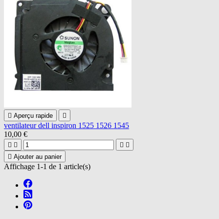

Aperçu rapide

ventilateur dell inspiron 1525 1526 1545
10,00 €





Ajouter au panier
Affichage 1-1 de 1 article(s)