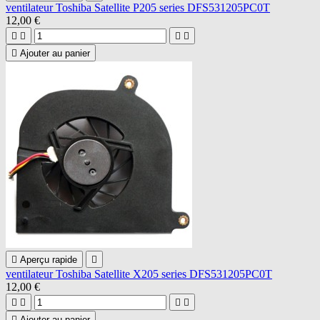
ventilateur Toshiba Satellite P205 series DFS531205PC0T
12,00 €





Ajouter au panier

Aperçu rapide

ventilateur Toshiba Satellite X205 series DFS531205PC0T
12,00 €





Ajouter au panier