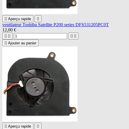

Aperçu rapide

ventilateur Toshiba Satellite P200 series DFS531205PC0T
12,00 €





Ajouter au panier

Aperçu rapide
