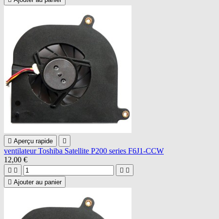

Aperçu rapide

ventilateur Toshiba Satellite P200 series F6J1-CCW
12,00 €





Ajouter au panier