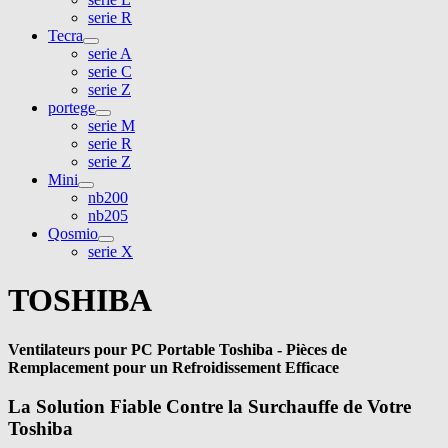
serie R
Tecra
serie A
serie C
serie Z
portege
serie M
serie R
serie Z
Mini
nb200
nb205
Qosmio
serie X
TOSHIBA
Ventilateurs pour PC Portable Toshiba - Pièces de
Remplacement pour un Refroidissement Efficace
La Solution Fiable Contre la Surchauffe de Votre
Toshiba