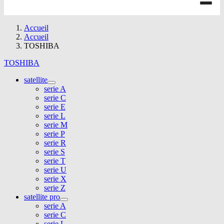
Accueil
Accueil
TOSHIBA
TOSHIBA
satellite
serie A
serie C
serie E
serie L
serie M
serie P
serie R
serie S
serie T
serie U
serie X
serie Z
satellite pro
serie A
serie C
serie L