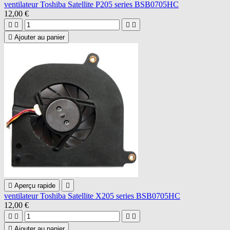
ventilateur Toshiba Satellite P205 series BSB0705HC
12,00 €





Ajouter au panier

Aperçu rapide

ventilateur Toshiba Satellite X205 series BSB0705HC
12,00 €





Ajouter au panier