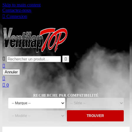
Skip to main content
Contactez-nous

Connexion

Panier
0



Annuler


0
RECHERCHE PAR COMPATIBILITÉ
TROUVER