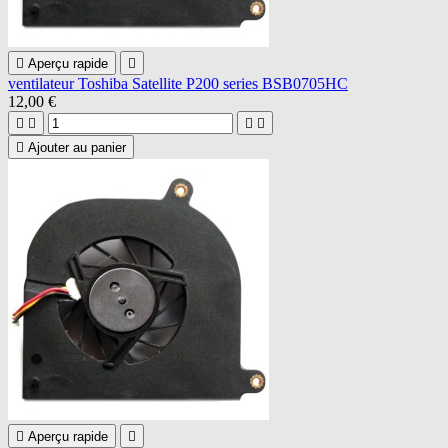

Aperçu rapide

ventilateur Toshiba Satellite P200 series BSB0705HC
12,00 €





Ajouter au panier

Aperçu rapide
