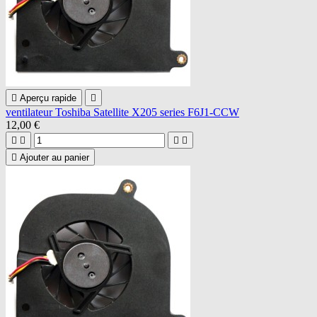

Aperçu rapide

ventilateur Toshiba Satellite X205 series F6J1-CCW
12,00 €





Ajouter au panier