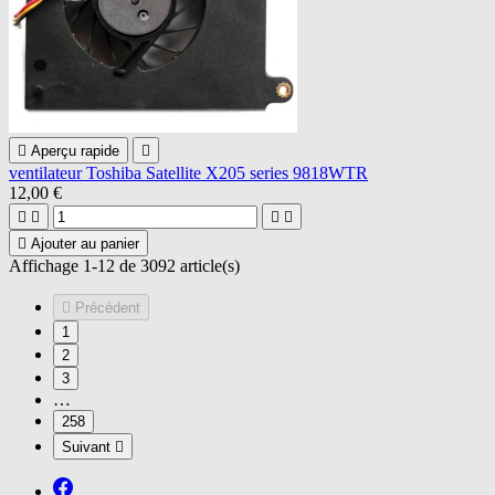

Aperçu rapide

ventilateur Toshiba Satellite X205 series 9818WTR
12,00 €





Ajouter au panier
Affichage 1-12 de 3092 article(s)

Précédent
1
2
3
…
258
Suivant
