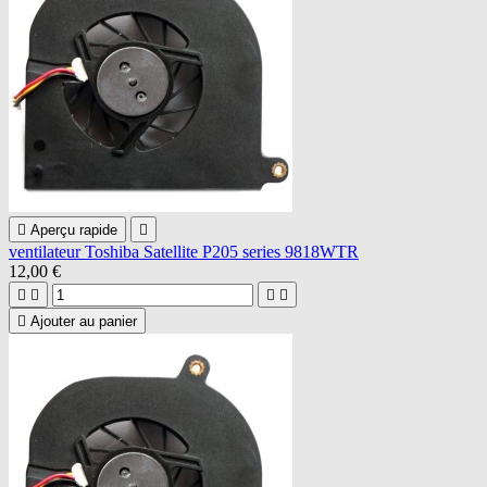

Aperçu rapide

ventilateur Toshiba Satellite P205 series 9818WTR
12,00 €





Ajouter au panier