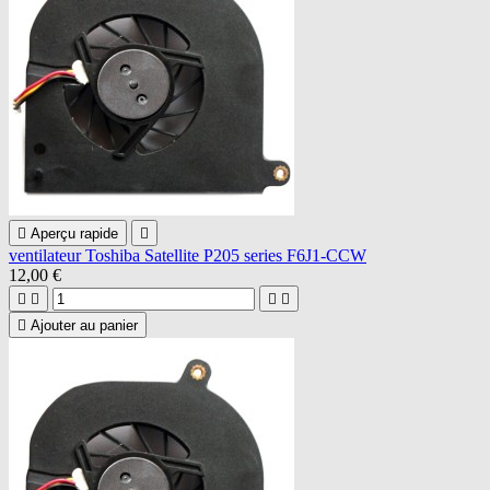

Aperçu rapide

ventilateur Toshiba Satellite P205 series F6J1-CCW
12,00 €





Ajouter au panier