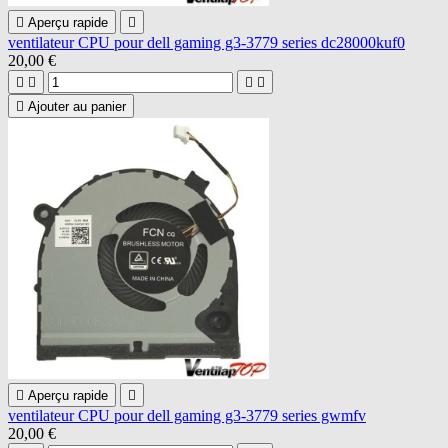

Aperçu rapide

ventilateur CPU pour dell gaming g3-3779 series dc28000kuf0
20,00 €





Ajouter au panier

Aperçu rapide

ventilateur CPU pour dell gaming g3-3779 series gwmfv
20,00 €