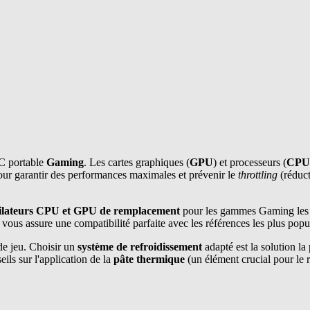
PC portable
Gaming
. Les cartes graphiques (
GPU
) et processeurs (
CPU
our garantir des performances maximales et prévenir le
throttling
(réduct
ilateurs CPU et GPU de remplacement
pour les gammes Gaming les p
ous assure une compatibilité parfaite avec les références les plus popul
de jeu. Choisir un
système de refroidissement
adapté est la solution l
eils sur l'application de la
pâte thermique
(un élément crucial pour le