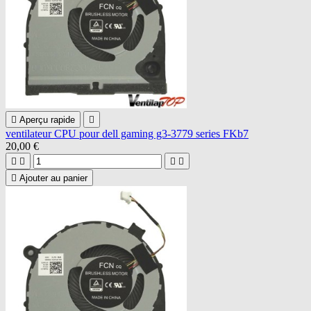

Aperçu rapide

ventilateur CPU pour dell gaming g3-3779 series FKb7
20,00 €





Ajouter au panier