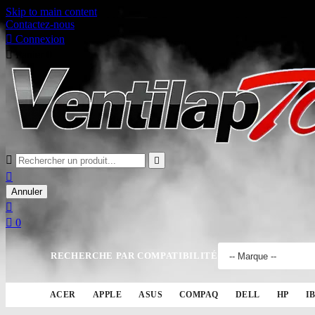
Skip to main content
Contactez-nous

Connexion

Panier
0



Annuler


0
RECHERCHE PAR COMPATIBILITÉ
ACER
APPLE
ASUS
COMPAQ
DELL
HP
I