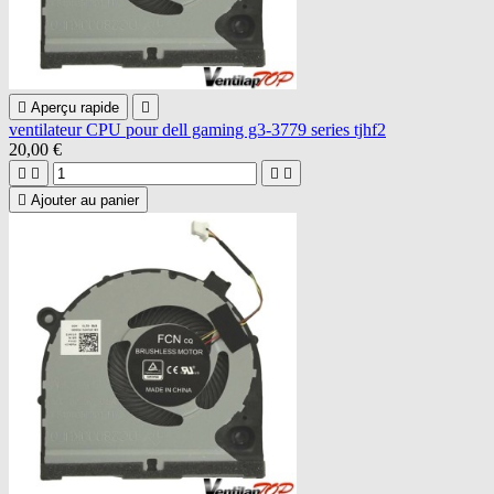

Aperçu rapide

ventilateur CPU pour dell gaming g3-3779 series tjhf2
20,00 €





Ajouter au panier