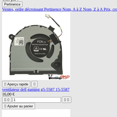
Pertinence
Ventes, ordre décroissant
Pertinence
Nom, A à Z
Nom, Z à A
Prix, cr

Aperçu rapide

ventilateur dell gaming g5-5587 15-5587
16,00 €





Ajouter au panier