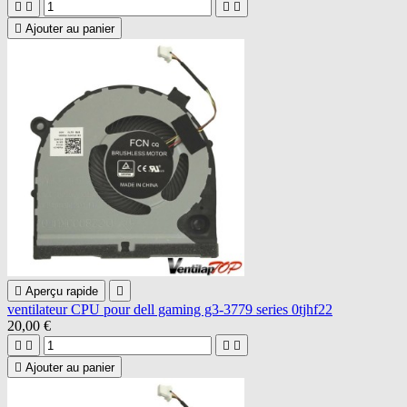





Ajouter au panier

Aperçu rapide

ventilateur CPU pour dell gaming g3-3779 series 0tjhf22
20,00 €





Ajouter au panier