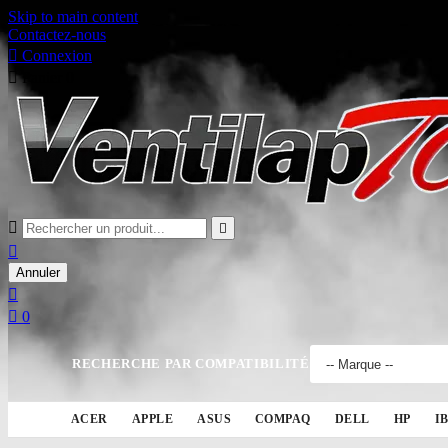
Skip to main content
Contactez-nous

Connexion

Panier
0



Annuler


0
RECHERCHE PAR COMPATIBILITÉ
ACER
APPLE
ASUS
COMPAQ
DELL
HP
I