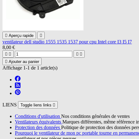

Aperçu rapide

ventilateur dell studio 1555 1535 1537 pour cpu Intel core I3 I5 I7
8,00 €





Ajouter au panier
Affichage 1-1 de 1 article(s)
LIENS
Toggle liens links

Conditions d'utilisation
Nos conditions générales de ventes
Ventilateurs équivalents
Marques différentes, même référence in
Protection des données
Politique de protection des données per
Pourquoi le ventilateur de mon pc portable tourne en permane
ventilateur et nos pièces neuves