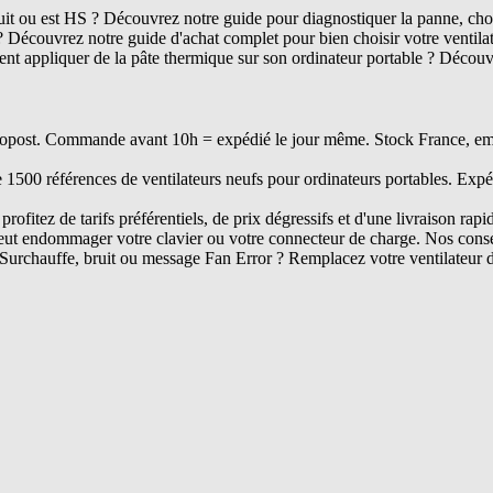
ruit ou est HS ? Découvrez notre guide pour diagnostiquer la panne, chois
? Découvrez notre guide d'achat complet pour bien choisir votre ventil
t appliquer de la pâte thermique sur son ordinateur portable ? Découvr
opost. Commande avant 10h = expédié le jour même. Stock France, embal
e 1500 références de ventilateurs neufs pour ordinateurs portables. Expé
rofitez de tarifs préférentiels, de prix dégressifs et d'une livraison rapi
ut endommager votre clavier ou votre connecteur de charge. Nos conseil
Surchauffe, bruit ou message Fan Error ? Remplacez votre ventilateur 