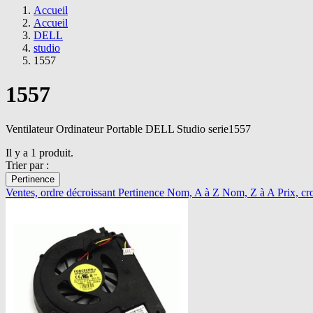
Accueil
Accueil
DELL
studio
1557
1557
Ventilateur Ordinateur Portable DELL Studio serie1557
Il y a 1 produit.
Trier par :
Pertinence
Ventes, ordre décroissant
Pertinence
Nom, A à Z
Nom, Z à A
Prix, cr