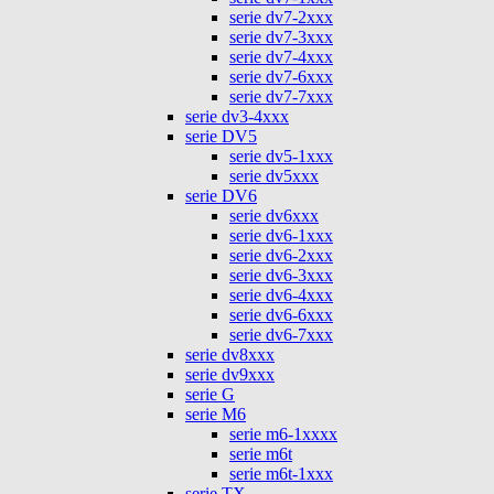
serie dv7-2xxx
serie dv7-3xxx
serie dv7-4xxx
serie dv7-6xxx
serie dv7-7xxx
serie dv3-4xxx
serie DV5
serie dv5-1xxx
serie dv5xxx
serie DV6
serie dv6xxx
serie dv6-1xxx
serie dv6-2xxx
serie dv6-3xxx
serie dv6-4xxx
serie dv6-6xxx
serie dv6-7xxx
serie dv8xxx
serie dv9xxx
serie G
serie M6
serie m6-1xxxx
serie m6t
serie m6t-1xxx
serie TX