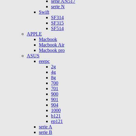
serie AN517
serie N
Swift
SF314
SF315
SF514
APPLE
Macbook
Macbook Air
Macbook pro
ASUS
eeepc
2g
4g
8g
700
701
900
901
904
1000
b121
ep121
serie A
serie B