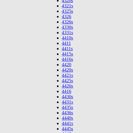
4320s
4321s
4325s
4326
4326s
4330s
4331s
4410s
4411
4411s
4415s
4416s
4420
4420s
4421s
4425s
4426s
4416
4430s
4431s
4435s
4436s
4440s
4441s
4445s