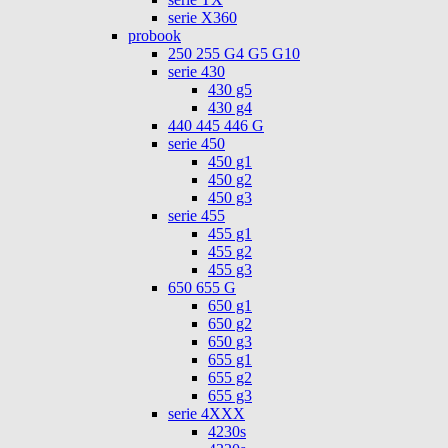
serie X360
probook
250 255 G4 G5 G10
serie 430
430 g5
430 g4
440 445 446 G
serie 450
450 g1
450 g2
450 g3
serie 455
455 g1
455 g2
455 g3
650 655 G
650 g1
650 g2
650 g3
655 g1
655 g2
655 g3
serie 4XXX
4230s