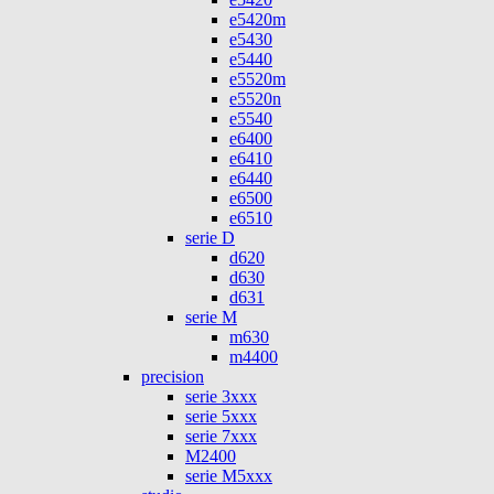
e5420m
e5430
e5440
e5520m
e5520n
e5540
e6400
e6410
e6440
e6500
e6510
serie D
d620
d630
d631
serie M
m630
m4400
precision
serie 3xxx
serie 5xxx
serie 7xxx
M2400
serie M5xxx