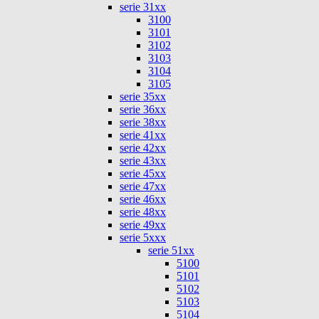
serie 31xx
3100
3101
3102
3103
3104
3105
serie 35xx
serie 36xx
serie 38xx
serie 41xx
serie 42xx
serie 43xx
serie 45xx
serie 47xx
serie 46xx
serie 48xx
serie 49xx
serie 5xxx
serie 51xx
5100
5101
5102
5103
5104