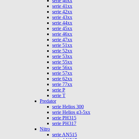
serie 40xx
serie 41xx
serie 42xx
serie 43xx
serie 44xx
serie 45xx
serie 46xx
serie 47xx
serie 51xx
serie 52xx
serie 53xx
serie 55xx
serie 56xx
serie 57xx
serie 62xx
serie 77xx
serie P
serie T
Predator
serie Helios 300
serie Helios g3-5xx
serie PH315
serie PH317
Nitro
serie AN515