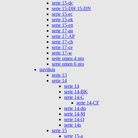
serie 15-dc
serie 15-DH 15-DN
serie 15-ec
serie 15-ek
serie 15-en
serie 17-an
serie 17-AP
serie 17-cb
serie 17-ce
serie 17-w
serie omen 4 pro
serie omen 6 pro
pavilion
serie 13
serie 14
serie 14
serie 14-BK
serie 14-C
serie 14-CF
serie 14-dq
serie 14-M
serie 14-Q
serie 14s
serie 15
serie 15-a