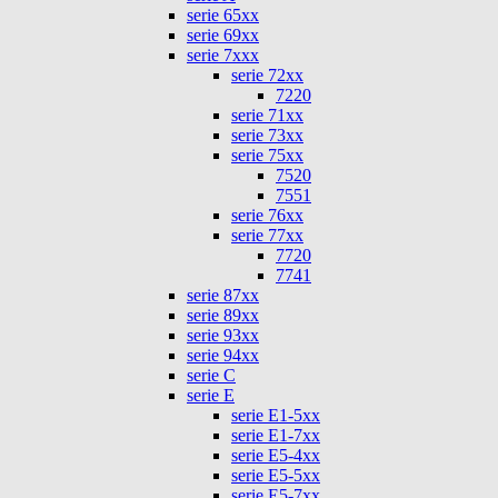
serie 65xx
serie 69xx
serie 7xxx
serie 72xx
7220
serie 71xx
serie 73xx
serie 75xx
7520
7551
serie 76xx
serie 77xx
7720
7741
serie 87xx
serie 89xx
serie 93xx
serie 94xx
serie C
serie E
serie E1-5xx
serie E1-7xx
serie E5-4xx
serie E5-5xx
serie E5-7xx