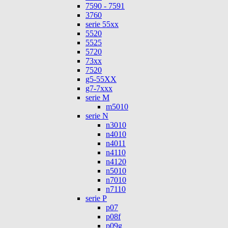
7590 - 7591
3760
serie 55xx
5520
5525
5720
73xx
7520
g5-55XX
g7-7xxx
serie M
m5010
serie N
n3010
n4010
n4011
n4110
n4120
n5010
n7010
n7110
serie P
p07
p08f
p09g