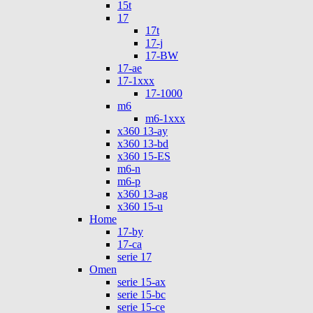
15t
17
17t
17-j
17-BW
17-ae
17-1xxx
17-1000
m6
m6-1xxx
x360 13-ay
x360 13-bd
x360 15-ES
m6-n
m6-p
x360 13-ag
x360 15-u
Home
17-by
17-ca
serie 17
Omen
serie 15-ax
serie 15-bc
serie 15-ce