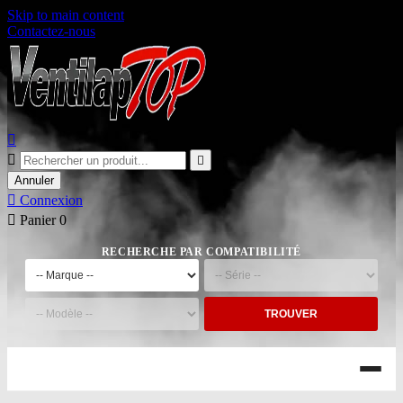
Skip to main content
Contactez-nous



Annuler

Connexion

Panier
0
RECHERCHE PAR COMPATIBILITÉ
TROUVER