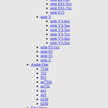
serie ES1-5xx
serie ES1-7xx
serie E15
serie V
serie V3-4xx
serie V3-3xx
serie V3-5xx
serie V3-7xx
serie V5-4xx
serie V5-5xx
serie F5-5xx
serie S3
serie S5
serie Z
Aspire One
751h
752
951
ao751h
ao752
za3
zg3
d150
d250
Emachines