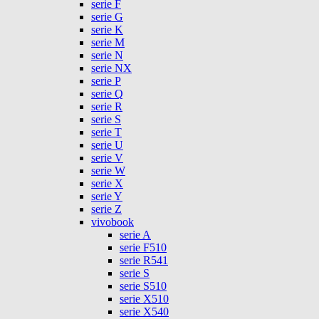
serie F
serie G
serie K
serie M
serie N
serie NX
serie P
serie Q
serie R
serie S
serie T
serie U
serie V
serie W
serie X
serie Y
serie Z
vivobook
serie A
serie F510
serie R541
serie S
serie S510
serie X510
serie X540