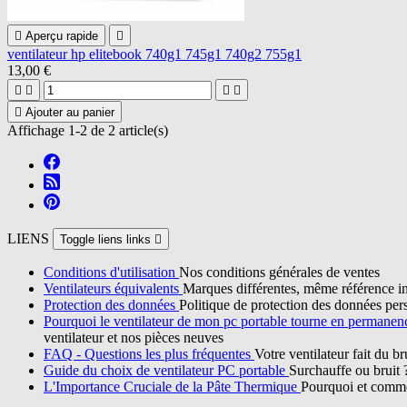

Aperçu rapide

ventilateur hp elitebook 740g1 745g1 740g2 755g1
13,00 €





Ajouter au panier
Affichage 1-2 de 2 article(s)
LIENS
Toggle liens links

Conditions d'utilisation
Nos conditions générales de ventes
Ventilateurs équivalents
Marques différentes, même référence in
Protection des données
Politique de protection des données per
Pourquoi le ventilateur de mon pc portable tourne en permane
ventilateur et nos pièces neuves
FAQ - Questions les plus fréquentes
Votre ventilateur fait du b
Guide du choix de ventilateur PC portable
Surchauffe ou bruit 
L'Importance Cruciale de la Pâte Thermique
Pourquoi et commen