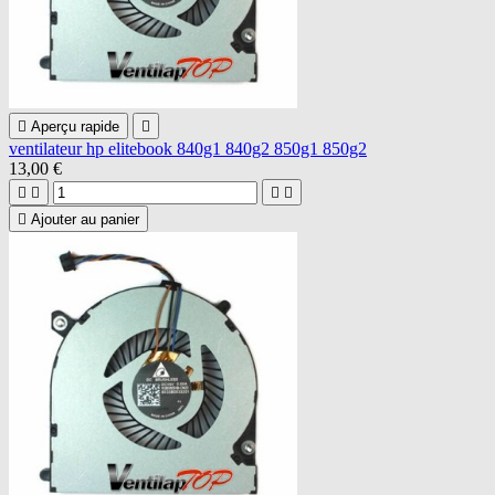

Aperçu rapide

ventilateur hp elitebook 840g1 840g2 850g1 850g2
13,00 €





Ajouter au panier