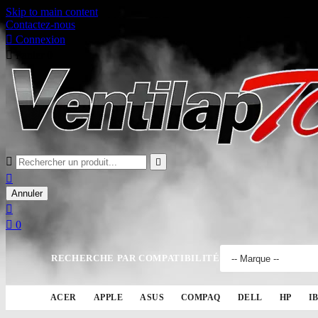
Skip to main content
Contactez-nous

Connexion

Panier
0



Annuler


0
RECHERCHE PAR COMPATIBILITÉ
ACER
APPLE
ASUS
COMPAQ
DELL
HP
I