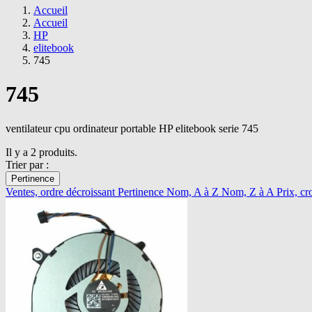
Accueil
Accueil
HP
elitebook
745
745
ventilateur cpu ordinateur portable HP elitebook serie 745
Il y a 2 produits.
Trier par :
Pertinence
Ventes, ordre décroissant
Pertinence
Nom, A à Z
Nom, Z à A
Prix, cr