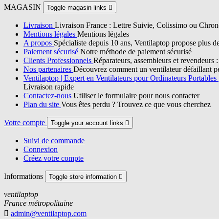
MAGASIN
Toggle magasin links

Livraison
Livraison France : Lettre Suivie, Colissimo ou Chron
Mentions légales
Mentions légales
A propos
Spécialiste depuis 10 ans, Ventilaptop propose plus d
Paiement sécurisé
Notre méthode de paiement sécurisé
Clients Professionnels
Réparateurs, assembleurs et revendeurs : p
Nos partenaires
Découvrez comment un ventilateur défaillant pe
Ventilaptop | Expert en Ventilateurs pour Ordinateurs Portables
Livraison rapide
Contactez-nous
Utiliser le formulaire pour nous contacter
Plan du site
Vous êtes perdu ? Trouvez ce que vous cherchez
Votre compte
Toggle your account links

Suivi de commande
Connexion
Créez votre compte
Informations
Toggle store information

ventilaptop
France métropolitaine

admin@ventilaptop.com