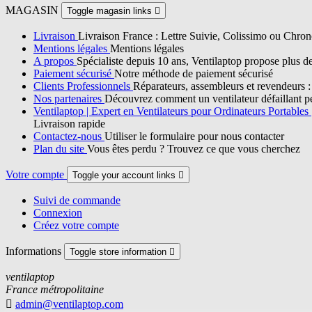
MAGASIN
Toggle magasin links

Livraison
Livraison France : Lettre Suivie, Colissimo ou Chron
Mentions légales
Mentions légales
A propos
Spécialiste depuis 10 ans, Ventilaptop propose plus d
Paiement sécurisé
Notre méthode de paiement sécurisé
Clients Professionnels
Réparateurs, assembleurs et revendeurs : p
Nos partenaires
Découvrez comment un ventilateur défaillant pe
Ventilaptop | Expert en Ventilateurs pour Ordinateurs Portables
Livraison rapide
Contactez-nous
Utiliser le formulaire pour nous contacter
Plan du site
Vous êtes perdu ? Trouvez ce que vous cherchez
Votre compte
Toggle your account links

Suivi de commande
Connexion
Créez votre compte
Informations
Toggle store information

ventilaptop
France métropolitaine

admin@ventilaptop.com