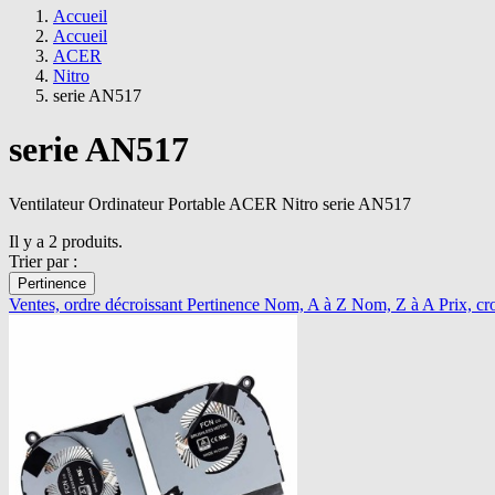
Accueil
Accueil
ACER
Nitro
serie AN517
serie AN517
Ventilateur Ordinateur Portable ACER Nitro serie AN517
Il y a 2 produits.
Trier par :
Pertinence
Ventes, ordre décroissant
Pertinence
Nom, A à Z
Nom, Z à A
Prix, cr