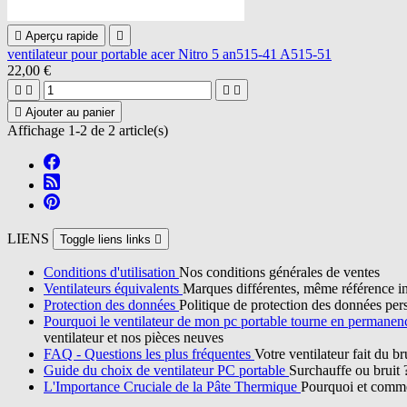

Aperçu rapide

ventilateur pour portable acer Nitro 5 an515-41 A515-51
22,00 €





Ajouter au panier
Affichage 1-2 de 2 article(s)
LIENS
Toggle liens links

Conditions d'utilisation
Nos conditions générales de ventes
Ventilateurs équivalents
Marques différentes, même référence in
Protection des données
Politique de protection des données per
Pourquoi le ventilateur de mon pc portable tourne en permane
ventilateur et nos pièces neuves
FAQ - Questions les plus fréquentes
Votre ventilateur fait du b
Guide du choix de ventilateur PC portable
Surchauffe ou bruit 
L'Importance Cruciale de la Pâte Thermique
Pourquoi et commen