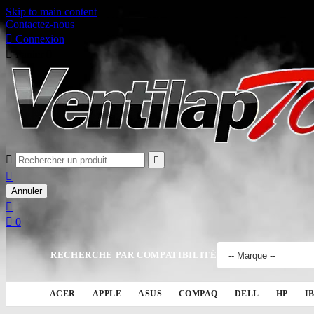
Skip to main content
Contactez-nous

Connexion

Panier
0



Annuler


0
RECHERCHE PAR COMPATIBILITÉ
ACER
APPLE
ASUS
COMPAQ
DELL
HP
I