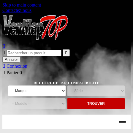
Skip to main content
Contactez-nous



Annuler

Connexion

Panier
0
RECHERCHE PAR COMPATIBILITÉ
TROUVER