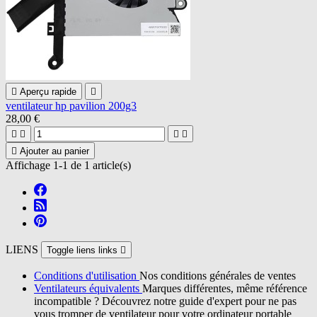

Aperçu rapide

ventilateur hp pavilion 200g3
28,00 €





Ajouter au panier
Affichage 1-1 de 1 article(s)
LIENS
Toggle liens links

Conditions d'utilisation
Nos conditions générales de ventes
Ventilateurs équivalents
Marques différentes, même référence
incompatible ? Découvrez notre guide d'expert pour ne pas
vous tromper de ventilateur pour votre ordinateur portable