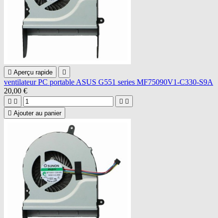

Aperçu rapide

ventilateur PC portable ASUS G551 series MF75090V1-C330-S9A
20,00 €





Ajouter au panier