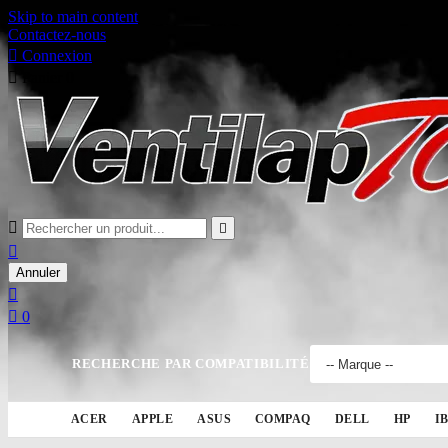
Skip to main content
Contactez-nous

Connexion

Panier
0



Annuler


0
RECHERCHE PAR COMPATIBILITÉ
ACER
APPLE
ASUS
COMPAQ
DELL
HP
I