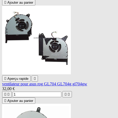

Ajouter au panier

Aperçu rapide

ventilateur pour asus rog GL704 GL704g gl704gw
32,00 €





Ajouter au panier