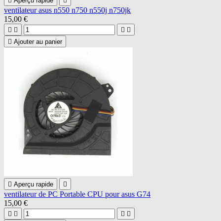

Aperçu rapide

ventilateur asus n550 n750 n550j n750jk
15,00 €





Ajouter au panier

Aperçu rapide

ventilateur de PC Portable CPU pour asus G74
15,00 €



