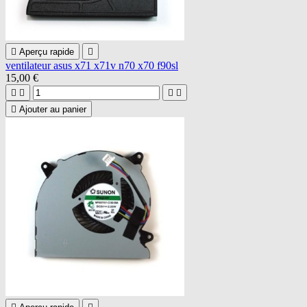

Aperçu rapide

ventilateur asus x71 x71v n70 x70 f90sl
15,00 €





Ajouter au panier