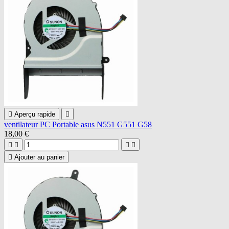

Aperçu rapide

ventilateur PC Portable asus N551 G551 G58
18,00 €





Ajouter au panier