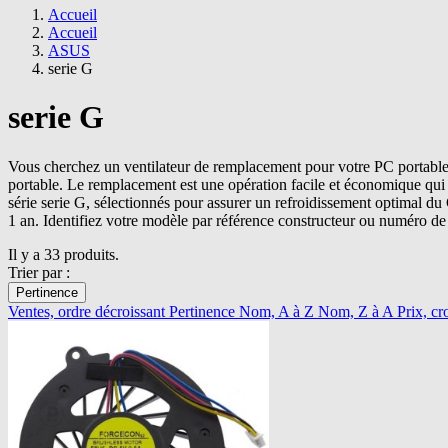
Accueil
Accueil
ASUS
serie G
serie G
Vous cherchez un ventilateur de remplacement pour votre PC portable A
portable. Le remplacement est une opération facile et économique qui 
série serie G, sélectionnés pour assurer un refroidissement optimal d
1 an. Identifiez votre modèle par référence constructeur ou numéro de 
Il y a 33 produits.
Trier par :
Pertinence
Ventes, ordre décroissant
Pertinence
Nom, A à Z
Nom, Z à A
Prix, cr