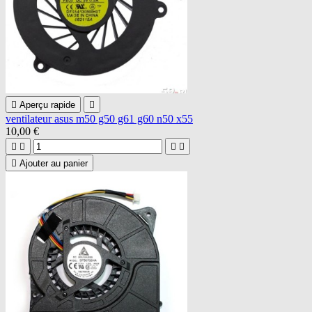

Aperçu rapide

ventilateur asus m50 g50 g61 g60 n50 x55
10,00 €





Ajouter au panier