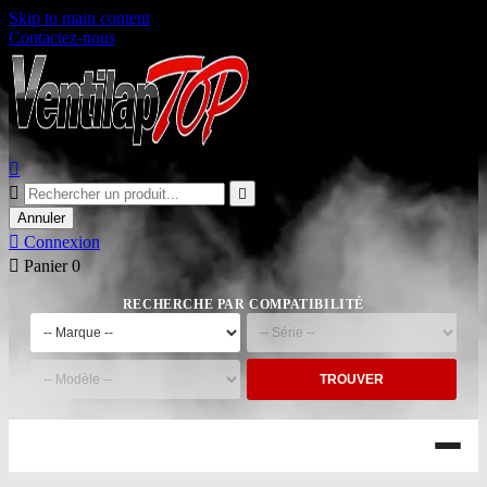
Skip to main content
Contactez-nous



Annuler

Connexion

Panier
0
RECHERCHE PAR COMPATIBILITÉ
TROUVER