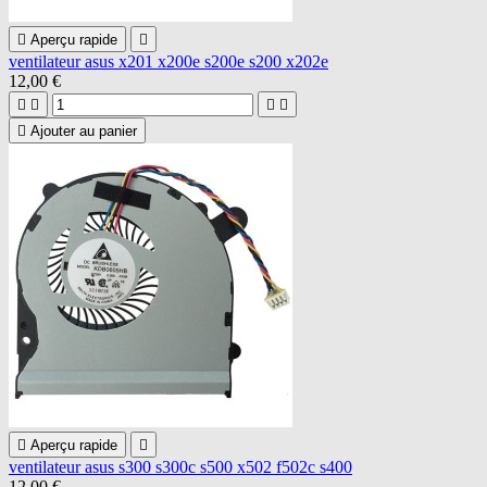

Aperçu rapide

ventilateur asus x201 x200e s200e s200 x202e
12,00 €





Ajouter au panier

Aperçu rapide

ventilateur asus s300 s300c s500 x502 f502c s400
12,00 €