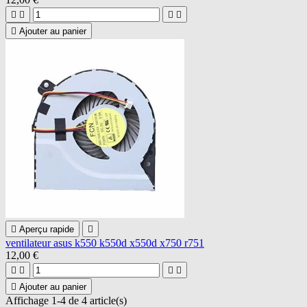





Ajouter au panier

Aperçu rapide

ventilateur asus k550 k550d x550d x750 r751
12,00 €





Ajouter au panier
Affichage 1-4 de 4 article(s)