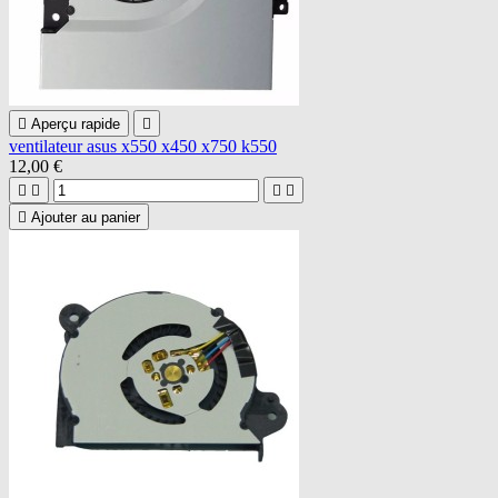

Aperçu rapide

ventilateur asus x550 x450 x750 k550
12,00 €





Ajouter au panier