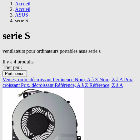
Accueil
Accueil
ASUS
serie S
serie S
ventilateurs pour ordinateurs portables asus serie s
Il y a 4 produits.
Trier par :
Pertinence
Ventes, ordre décroissant
Pertinence
Nom, A à Z
Nom, Z à A
Prix,
croissant
Prix, décroissant
Référence, A à Z
Référence, Z à A