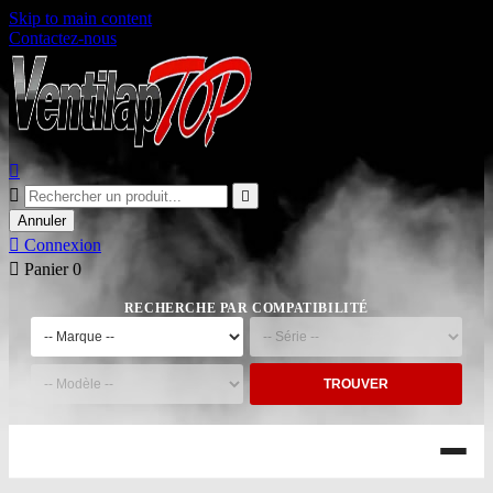
Skip to main content
Contactez-nous



Annuler

Connexion

Panier
0
RECHERCHE PAR COMPATIBILITÉ
TROUVER