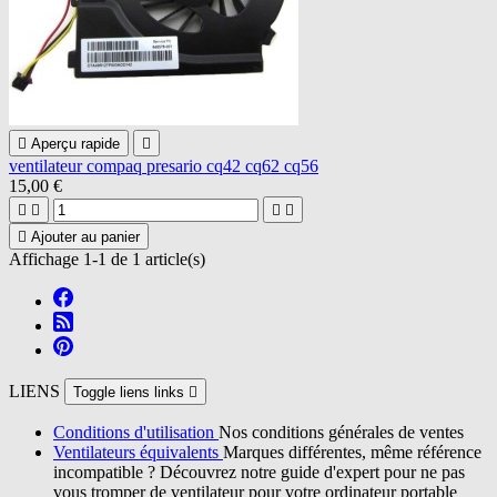

Aperçu rapide

ventilateur compaq presario cq42 cq62 cq56
15,00 €





Ajouter au panier
Affichage 1-1 de 1 article(s)
LIENS
Toggle liens links

Conditions d'utilisation
Nos conditions générales de ventes
Ventilateurs équivalents
Marques différentes, même référence
incompatible ? Découvrez notre guide d'expert pour ne pas
vous tromper de ventilateur pour votre ordinateur portable