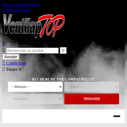
Skip to main content
Contactez-nous



Annuler

Connexion

Panier
0
RECHERCHE PAR COMPATIBILITÉ
TROUVER