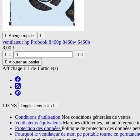

Aperçu rapide

ventilateur hp Probook 8460p 8460w 6460b
8,00 €





Ajouter au panier
Affichage 1-1 de 1 article(s)
LIENS
Toggle liens links

Conditions d'utilisation
Nos conditions générales de ventes
Ventilateurs équivalents
Marques différentes, même référence in
Protection des données
Politique de protection des données per
Pourquoi le ventilateur de mon pc portable tourne en permane
ventilateur et nos pièces neuves