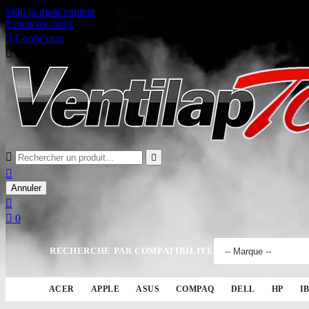
Skip to main content
Contactez-nous

Connexion

Panier
0



Annuler


0
RECHERCHE PAR COMPATIBILITÉ
ACER
APPLE
ASUS
COMPAQ
DELL
HP
I