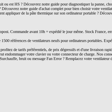
ruit ou est HS ? Découvrez notre guide pour diagnostiquer la panne, chois
? Découvrez notre guide d'achat complet pour bien choisir votre ventil
t appliquer de la pâte thermique sur son ordinateur portable ? Découvr
opost. Commande avant 10h = expédié le jour même. Stock France, embal
e 1500 références de ventilateurs neufs pour ordinateurs portables. Expé
rofitez de tarifs préférentiels, de prix dégressifs et d'une livraison rapi
ut endommager votre clavier ou votre connecteur de charge. Nos conseil
Surchauffe, bruit ou message Fan Error ? Remplacez votre ventilateur 