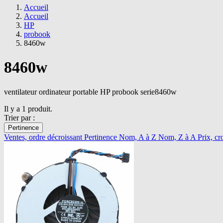
Accueil
Accueil
HP
probook
8460w
8460w
ventilateur ordinateur portable HP probook serie8460w
Il y a 1 produit.
Trier par :
Pertinence
Ventes, ordre décroissant
Pertinence
Nom, A à Z
Nom, Z à A
Prix, cr