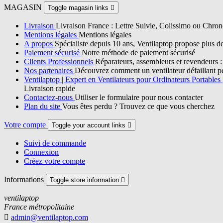
MAGASIN
Toggle magasin links

Livraison
Livraison France : Lettre Suivie, Colissimo ou Chron
Mentions légales
Mentions légales
A propos
Spécialiste depuis 10 ans, Ventilaptop propose plus d
Paiement sécurisé
Notre méthode de paiement sécurisé
Clients Professionnels
Réparateurs, assembleurs et revendeurs : p
Nos partenaires
Découvrez comment un ventilateur défaillant pe
Ventilaptop | Expert en Ventilateurs pour Ordinateurs Portables
Livraison rapide
Contactez-nous
Utiliser le formulaire pour nous contacter
Plan du site
Vous êtes perdu ? Trouvez ce que vous cherchez
Votre compte
Toggle your account links

Suivi de commande
Connexion
Créez votre compte
Informations
Toggle store information

ventilaptop
France métropolitaine

admin@ventilaptop.com