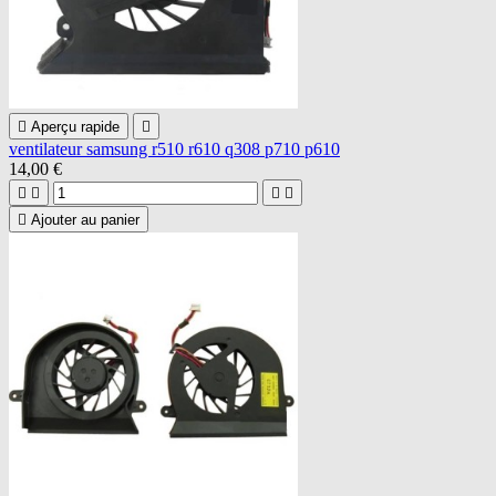

Aperçu rapide

ventilateur samsung r510 r610 q308 p710 p610
14,00 €





Ajouter au panier