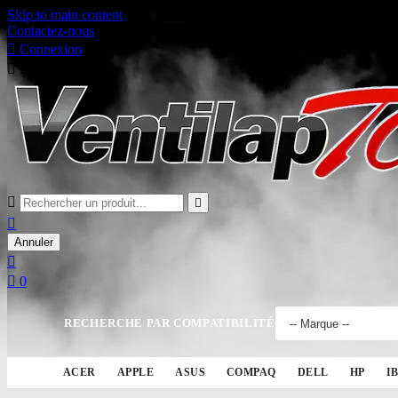
Skip to main content
Contactez-nous

Connexion

Panier
0



Annuler


0
RECHERCHE PAR COMPATIBILITÉ
ACER
APPLE
ASUS
COMPAQ
DELL
HP
I