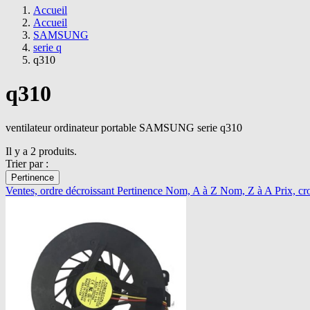
Accueil
Accueil
SAMSUNG
serie q
q310
q310
ventilateur ordinateur portable SAMSUNG serie q310
Il y a 2 produits.
Trier par :
Pertinence
Ventes, ordre décroissant
Pertinence
Nom, A à Z
Nom, Z à A
Prix, cr