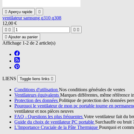

Aperçu rapide

ventilateur samsung q310 q308
12,00 €





Ajouter au panier
Affichage 1-2 de 2 article(s)
LIENS
Toggle liens links

Conditions d'utilisation
Nos conditions générales de ventes
Ventilateurs équivalents
Marques différentes, même référence in
Protection des données
Politique de protection des données per
Pourquoi le ventilateur de mon pc portable tourne en permane
ventilateur et nos pièces neuves
FAQ - Questions les plus fréquentes
Votre ventilateur fait du b
Guide du choix de ventilateur PC portable
Surchauffe ou bruit 
L'Importance Cruciale de la Pâte Thermique
Pourquoi et commen