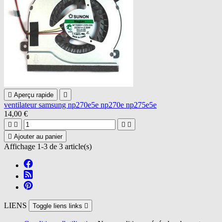

Aperçu rapide

ventilateur samsung np270e5e np270e np275e5e
14,00 €





Ajouter au panier
Affichage 1-3 de 3 article(s)
LIENS
Toggle liens links
