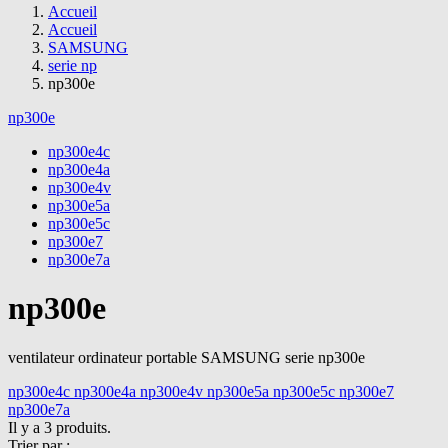
Accueil
Accueil
SAMSUNG
serie np
np300e
np300e
np300e4c
np300e4a
np300e4v
np300e5a
np300e5c
np300e7
np300e7a
np300e
ventilateur ordinateur portable SAMSUNG serie np300e
np300e4c
np300e4a
np300e4v
np300e5a
np300e5c
np300e7
np300e7a
Il y a 3 produits.
Trier par :