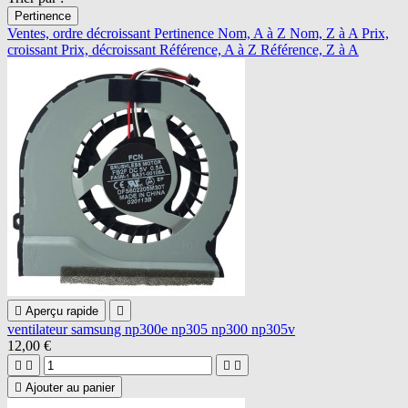
Pertinence
Ventes, ordre décroissant
Pertinence
Nom, A à Z
Nom, Z à A
Prix,
croissant
Prix, décroissant
Référence, A à Z
Référence, Z à A

Aperçu rapide

ventilateur samsung np300e np305 np300 np305v
12,00 €





Ajouter au panier