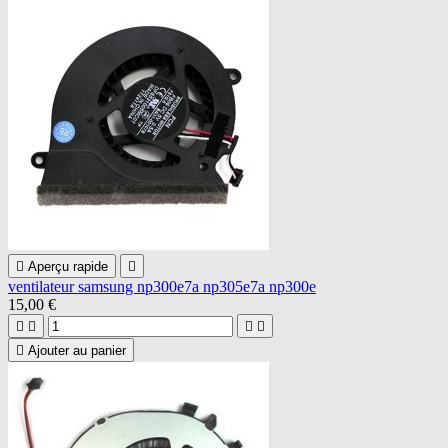

Aperçu rapide

ventilateur samsung np300e7a np305e7a np300e
15,00 €





Ajouter au panier