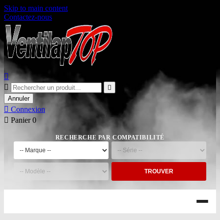
Skip to main content
Contactez-nous



Annuler

Connexion

Panier
0
RECHERCHE PAR COMPATIBILITÉ
TROUVER