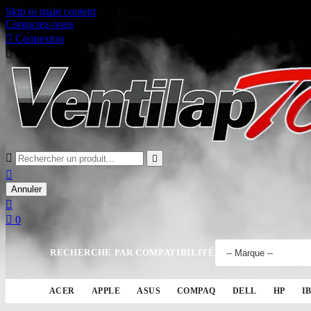
Skip to main content
Contactez-nous

Connexion

Panier
0



Annuler


0
RECHERCHE PAR COMPATIBILITÉ
ACER
APPLE
ASUS
COMPAQ
DELL
HP
I