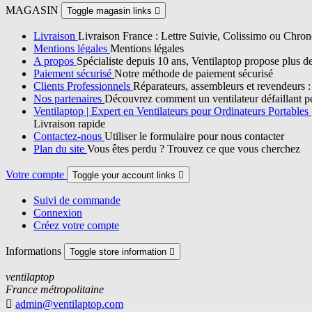
MAGASIN
Toggle magasin links

Livraison
Livraison France : Lettre Suivie, Colissimo ou Chron
Mentions légales
Mentions légales
A propos
Spécialiste depuis 10 ans, Ventilaptop propose plus d
Paiement sécurisé
Notre méthode de paiement sécurisé
Clients Professionnels
Réparateurs, assembleurs et revendeurs : p
Nos partenaires
Découvrez comment un ventilateur défaillant pe
Ventilaptop | Expert en Ventilateurs pour Ordinateurs Portables
Livraison rapide
Contactez-nous
Utiliser le formulaire pour nous contacter
Plan du site
Vous êtes perdu ? Trouvez ce que vous cherchez
Votre compte
Toggle your account links

Suivi de commande
Connexion
Créez votre compte
Informations
Toggle store information

ventilaptop
France métropolitaine

admin@ventilaptop.com