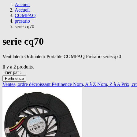
Accueil
Accueil
COMPAQ
presario
serie cq70
serie cq70
Ventilateur Ordinateur Portable COMPAQ Presario seriecq70
Il y a 2 produits.
Trier par :
Pertinence
Ventes, ordre décroissant
Pertinence
Nom, A à Z
Nom, Z à A
Prix, cr