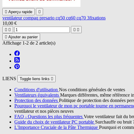

Aperçu rapide

ventilateur compaq presario cq50 cq60 cq70 3fixations
10,00 €





Ajouter au panier
Affichage 1-2 de 2 article(s)
LIENS
Toggle liens links

Conditions d'utilisation
Nos conditions générales de ventes
Ventilateurs équivalents
Marques différentes, même référence in
Protection des données
Politique de protection des données per
Pourquoi le ventilateur de mon pc portable tourne en permane
ventilateur et nos pièces neuves
FAQ - Questions les plus fréquentes
Votre ventilateur fait du b
Guide du choix de ventilateur PC portable
Surchauffe ou bruit 
L'Importance Cruciale de la Pâte Thermique
Pourquoi et commen