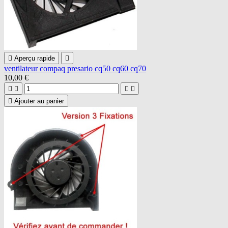

Aperçu rapide

ventilateur compaq presario cq50 cq60 cq70
10,00 €





Ajouter au panier