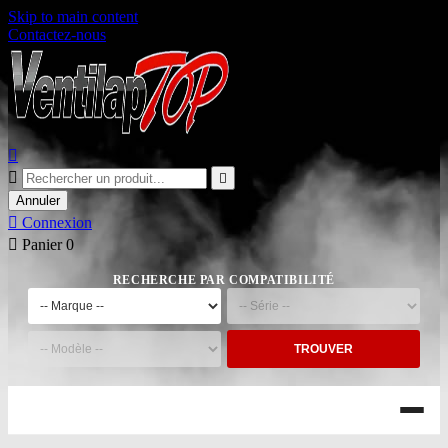
Skip to main content
Contactez-nous



Annuler

Connexion

Panier
0
RECHERCHE PAR COMPATIBILITÉ
TROUVER