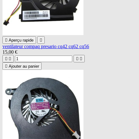

Aperçu rapide

ventilateur compaq presario cq42 cq62 cq56
15,00 €





Ajouter au panier