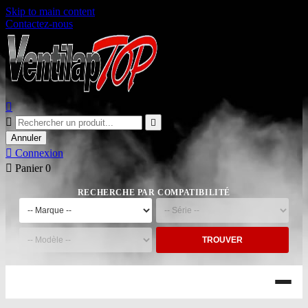
Skip to main content
Contactez-nous



Annuler

Connexion

Panier
0
RECHERCHE PAR COMPATIBILITÉ
TROUVER