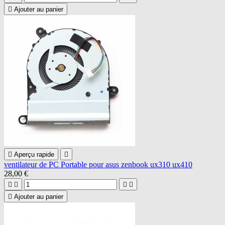

Ajouter au panier

Aperçu rapide

ventilateur de PC Portable pour asus zenbook ux310 ux410
28,00 €





Ajouter au panier