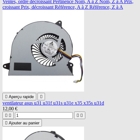
Ventes, ordre décroissant
Pertinence
Nom, A à Z
Nom, Z à A
Prix,
croissant
Prix, décroissant
Référence, A à Z
Référence, Z à A

Aperçu rapide

ventilateur asus u31 u31f u31s u31e x35 x35s u31d
12,00 €





Ajouter au panier