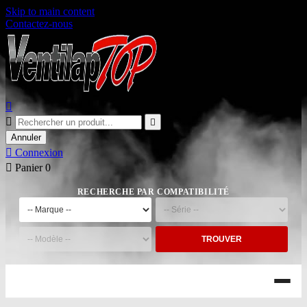
Skip to main content
Contactez-nous



Annuler

Connexion

Panier
0
RECHERCHE PAR COMPATIBILITÉ
TROUVER