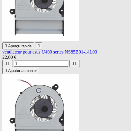

Aperçu rapide

ventilateur pour asus U400 series NS85B01-14L03
22,00 €





Ajouter au panier