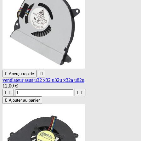

Aperçu rapide

ventilateur asus u32 x32 u32u x32a u82u
12,00 €





Ajouter au panier