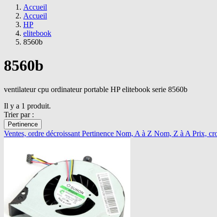
Accueil
Accueil
HP
elitebook
8560b
8560b
ventilateur cpu ordinateur portable HP elitebook serie 8560b
Il y a 1 produit.
Trier par :
Pertinence
Ventes, ordre décroissant
Pertinence
Nom, A à Z
Nom, Z à A
Prix, cr