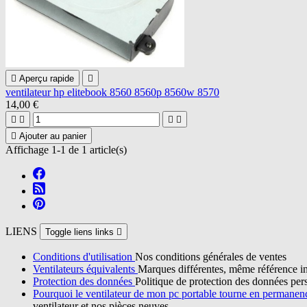

Aperçu rapide

ventilateur hp elitebook 8560 8560p 8560w 8570
14,00 €





Ajouter au panier
Affichage 1-1 de 1 article(s)
LIENS
Toggle liens links

Conditions d'utilisation
Nos conditions générales de ventes
Ventilateurs équivalents
Marques différentes, même référence in
Protection des données
Politique de protection des données per
Pourquoi le ventilateur de mon pc portable tourne en permane
ventilateur et nos pièces neuves