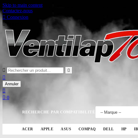
Skip to main content
Contactez-nous

Connexion

Panier
0



Annuler


0
RECHERCHE PAR COMPATIBILITÉ
ACER
APPLE
ASUS
COMPAQ
DELL
HP
I