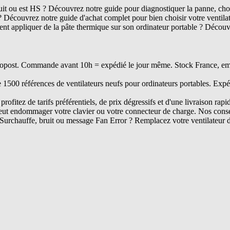
ruit ou est HS ? Découvrez notre guide pour diagnostiquer la panne, chois
? Découvrez notre guide d'achat complet pour bien choisir votre ventil
t appliquer de la pâte thermique sur son ordinateur portable ? Découvr
opost. Commande avant 10h = expédié le jour même. Stock France, embal
e 1500 références de ventilateurs neufs pour ordinateurs portables. Expé
rofitez de tarifs préférentiels, de prix dégressifs et d'une livraison rapi
ut endommager votre clavier ou votre connecteur de charge. Nos conseil
Surchauffe, bruit ou message Fan Error ? Remplacez votre ventilateur 