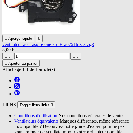

Aperçu rapide

ventilateur acer aspire one 751H ao751h za3 zg3
8,00 €





Ajouter au panier
Affichage 1-1 de 1 article(s)
LIENS
Toggle liens links

Conditions d'utilisation
Nos conditions générales de ventes
Ventilateurs équivalents
Marques différentes, même référence
incompatible ? Découvrez notre guide d'expert pour ne pas
vous tromper de ventilateur pour votre ordinateur portable