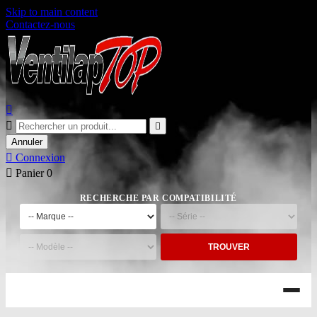
Skip to main content
Contactez-nous



Annuler

Connexion

Panier
0
RECHERCHE PAR COMPATIBILITÉ
TROUVER