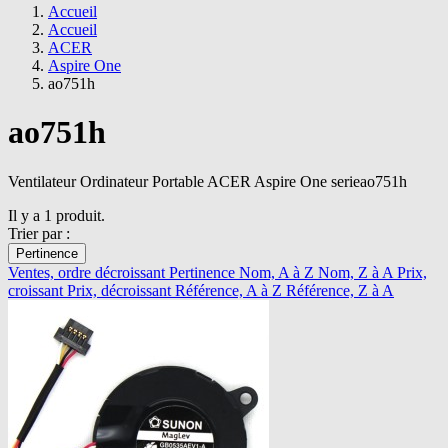
Accueil
Accueil
ACER
Aspire One
ao751h
ao751h
Ventilateur Ordinateur Portable ACER Aspire One serieao751h
Il y a 1 produit.
Trier par :
Pertinence
Ventes, ordre décroissant
Pertinence
Nom, A à Z
Nom, Z à A
Prix,
croissant
Prix, décroissant
Référence, A à Z
Référence, Z à A