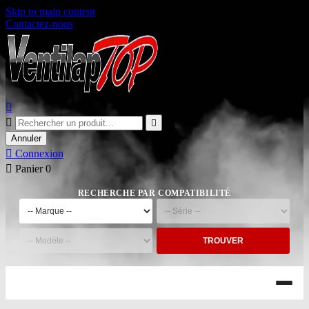
Skip to main content
Contactez-nous



Annuler

Connexion

Panier
0
RECHERCHE PAR COMPATIBILITÉ
TROUVER