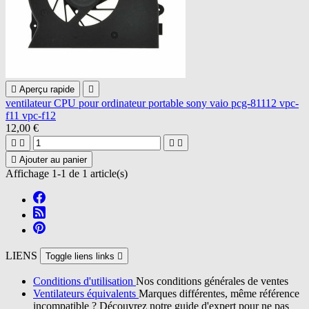

Aperçu rapide

ventilateur CPU pour ordinateur portable sony vaio pcg-81112 vpc-
f11 vpc-f12
12,00 €





Ajouter au panier
Affichage 1-1 de 1 article(s)
LIENS
Toggle liens links

Conditions d'utilisation
Nos conditions générales de ventes
Ventilateurs équivalents
Marques différentes, même référence
incompatible ? Découvrez notre guide d'expert pour ne pas