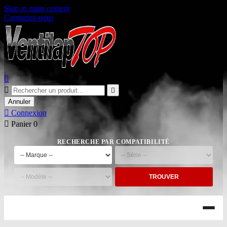
Skip to main content
Contactez-nous



Annuler

Connexion

Panier
0
RECHERCHE PAR COMPATIBILITÉ
TROUVER