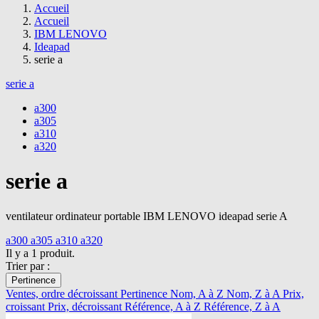
Accueil
Accueil
IBM LENOVO
Ideapad
serie a
serie a
a300
a305
a310
a320
serie a
ventilateur ordinateur portable IBM LENOVO ideapad serie A
a300
a305
a310
a320
Il y a 1 produit.
Trier par :
Pertinence
Ventes, ordre décroissant
Pertinence
Nom, A à Z
Nom, Z à A
Prix,
croissant
Prix, décroissant
Référence, A à Z
Référence, Z à A