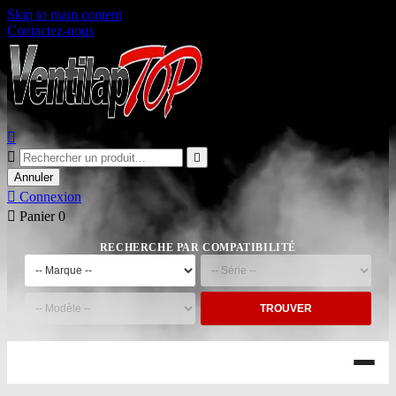
Skip to main content
Contactez-nous



Annuler

Connexion

Panier
0
RECHERCHE PAR COMPATIBILITÉ
TROUVER