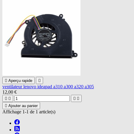

Aperçu rapide

ventilateur lenovo ideapad a310 a300 a320 a305
12,00 €





Ajouter au panier
Affichage 1-1 de 1 article(s)