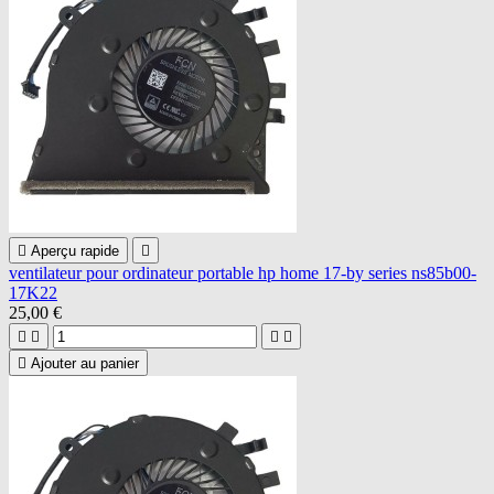

Aperçu rapide

ventilateur pour ordinateur portable hp home 17-by series ns85b00-
17K22
25,00 €





Ajouter au panier