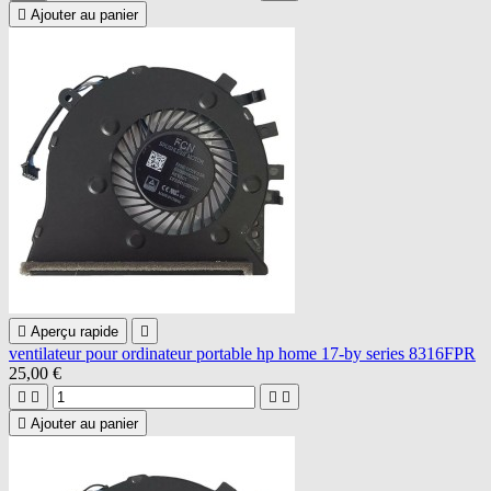

Ajouter au panier

Aperçu rapide

ventilateur pour ordinateur portable hp home 17-by series 8316FPR
25,00 €





Ajouter au panier