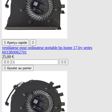

Aperçu rapide

ventilateur pour ordinateur portable hp home 17-by series
6033B0062701
25,00 €





Ajouter au panier