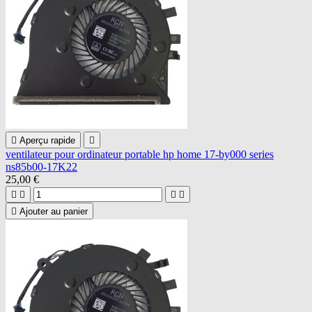

Aperçu rapide

ventilateur pour ordinateur portable hp home 17-by000 series
ns85b00-17K22
25,00 €





Ajouter au panier