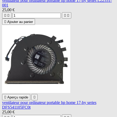
ventilateur pour ordinateur portable hp home 17-by series L22531-
001
25,00 €





Ajouter au panier

Aperçu rapide

ventilateur pour ordinateur portable hp home 17-by series
DFS541105FC0t
25,00 €