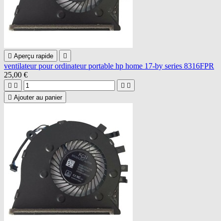

Aperçu rapide

ventilateur pour ordinateur portable hp home 17-by series 8316FPR
25,00 €





Ajouter au panier