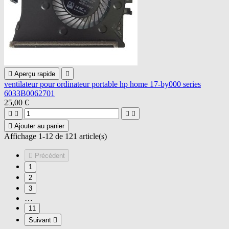

Aperçu rapide

ventilateur pour ordinateur portable hp home 17-by000 series
6033B0062701
25,00 €





Ajouter au panier
Affichage 1-12 de 121 article(s)

Précédent
1
2
3
…
11
Suivant
