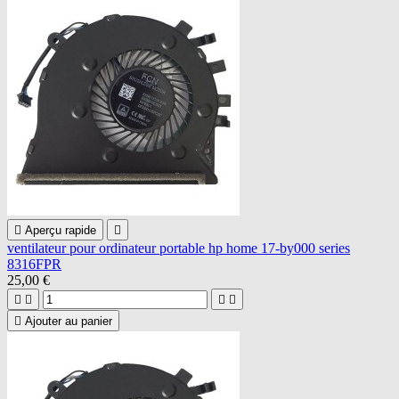

Aperçu rapide

ventilateur pour ordinateur portable hp home 17-by000 series
8316FPR
25,00 €





Ajouter au panier