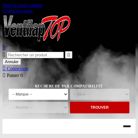
Skip to main content
Contactez-nous



Annuler

Connexion

Panier
0
RECHERCHE PAR COMPATIBILITÉ
TROUVER