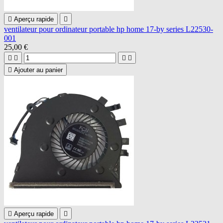

Aperçu rapide

ventilateur pour ordinateur portable hp home 17-by series L22530-
001
25,00 €





Ajouter au panier

Aperçu rapide
