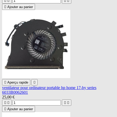





Ajouter au panier

Aperçu rapide

ventilateur pour ordinateur portable hp home 17-by series
6033B0062601
25,00 €





Ajouter au panier