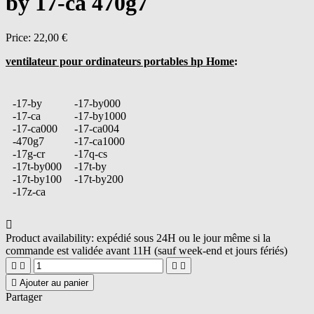
by 17-ca 470g7
Price:
22,00 €
ventilateur pour ordinateurs portables hp Home
:
-17-by
-17-by000
-17-ca
-17-by1000
-17-ca000
-17-ca004
-470g7
-17-ca1000
-17g-cr
-17q-cs
-17t-by000
-17t-by
-17t-by100
-17t-by200
-17z-ca

Product availability:
expédié sous 24H ou le jour même si la
commande est validée avant 11H (sauf week-end et jours fériés)





Ajouter au panier
Partager