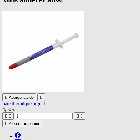
Vous aimerez aussi

Aperçu rapide

pate thermique argent
4,50 €





Ajouter au panier