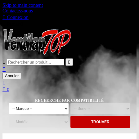
Skip to main content
Contactez-nous

Connexion

Panier
0



Annuler


0
RECHERCHE PAR COMPATIBILITÉ
TROUVER