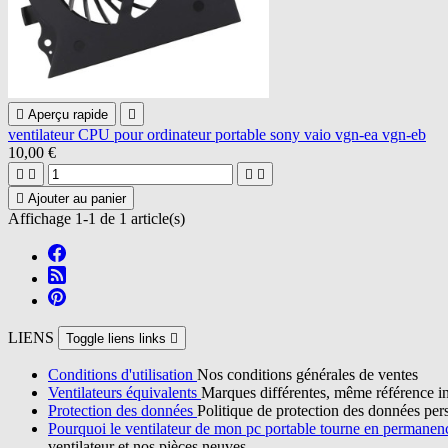

Aperçu rapide

ventilateur CPU pour ordinateur portable sony vaio vgn-ea vgn-eb
10,00 €





Ajouter au panier
Affichage 1-1 de 1 article(s)
LIENS
Toggle liens links

Conditions d'utilisation
Nos conditions générales de ventes
Ventilateurs équivalents
Marques différentes, même référence in
Protection des données
Politique de protection des données per
Pourquoi le ventilateur de mon pc portable tourne en permane
ventilateur et nos pièces neuves