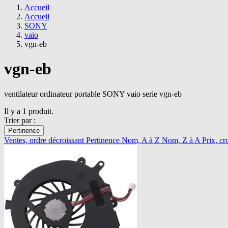
Accueil
Accueil
SONY
vaio
vgn-eb
vgn-eb
ventilateur ordinateur portable SONY vaio serie vgn-eb
Il y a 1 produit.
Trier par :
Pertinence
Ventes, ordre décroissant
Pertinence
Nom, A à Z
Nom, Z à A
Prix, cr