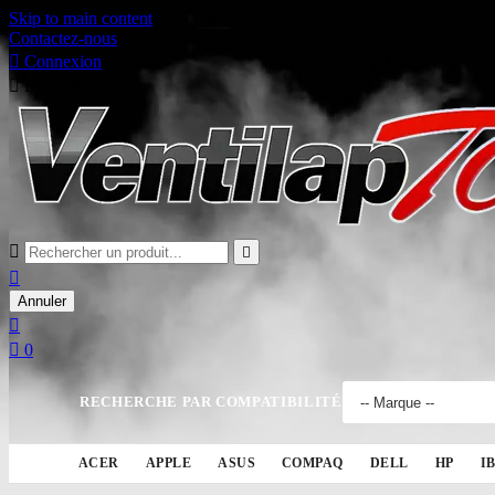
Skip to main content
Contactez-nous

Connexion

Panier
0



Annuler


0
RECHERCHE PAR COMPATIBILITÉ
ACER
APPLE
ASUS
COMPAQ
DELL
HP
I