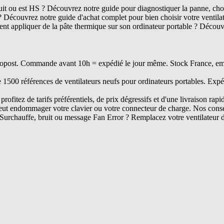
ruit ou est HS ? Découvrez notre guide pour diagnostiquer la panne, chois
? Découvrez notre guide d'achat complet pour bien choisir votre ventil
t appliquer de la pâte thermique sur son ordinateur portable ? Découvr
opost. Commande avant 10h = expédié le jour même. Stock France, embal
e 1500 références de ventilateurs neufs pour ordinateurs portables. Expé
rofitez de tarifs préférentiels, de prix dégressifs et d'une livraison rapi
ut endommager votre clavier ou votre connecteur de charge. Nos conseil
Surchauffe, bruit ou message Fan Error ? Remplacez votre ventilateur 