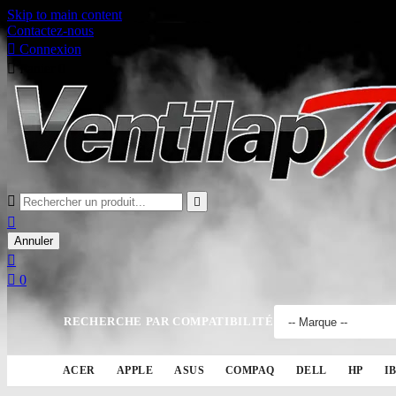
Skip to main content
Contactez-nous

Connexion

Panier
0



Annuler


0
RECHERCHE PAR COMPATIBILITÉ
ACER
APPLE
ASUS
COMPAQ
DELL
HP
I