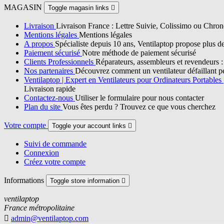
MAGASIN
Toggle magasin links

Livraison
Livraison France : Lettre Suivie, Colissimo ou Chron
Mentions légales
Mentions légales
A propos
Spécialiste depuis 10 ans, Ventilaptop propose plus d
Paiement sécurisé
Notre méthode de paiement sécurisé
Clients Professionnels
Réparateurs, assembleurs et revendeurs : p
Nos partenaires
Découvrez comment un ventilateur défaillant pe
Ventilaptop | Expert en Ventilateurs pour Ordinateurs Portables
Livraison rapide
Contactez-nous
Utiliser le formulaire pour nous contacter
Plan du site
Vous êtes perdu ? Trouvez ce que vous cherchez
Votre compte
Toggle your account links

Suivi de commande
Connexion
Créez votre compte
Informations
Toggle store information

ventilaptop
France métropolitaine

admin@ventilaptop.com