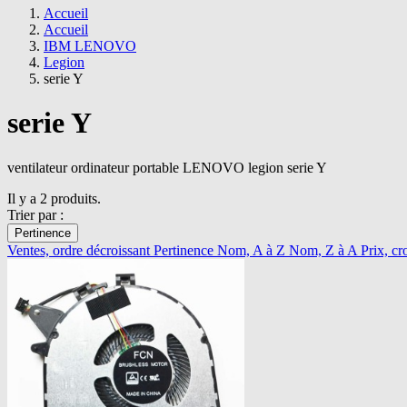
Accueil
Accueil
IBM LENOVO
Legion
serie Y
serie Y
ventilateur ordinateur portable LENOVO legion serie Y
Il y a 2 produits.
Trier par :
Pertinence
Ventes, ordre décroissant
Pertinence
Nom, A à Z
Nom, Z à A
Prix, cr