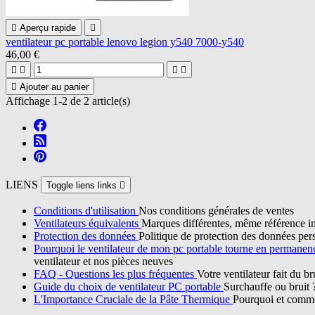

Aperçu rapide

ventilateur pc portable lenovo legion y540 7000-y540
46,00 €





Ajouter au panier
Affichage 1-2 de 2 article(s)
LIENS
Toggle liens links

Conditions d'utilisation
Nos conditions générales de ventes
Ventilateurs équivalents
Marques différentes, même référence in
Protection des données
Politique de protection des données per
Pourquoi le ventilateur de mon pc portable tourne en permane
ventilateur et nos pièces neuves
FAQ - Questions les plus fréquentes
Votre ventilateur fait du b
Guide du choix de ventilateur PC portable
Surchauffe ou bruit 
L'Importance Cruciale de la Pâte Thermique
Pourquoi et commen