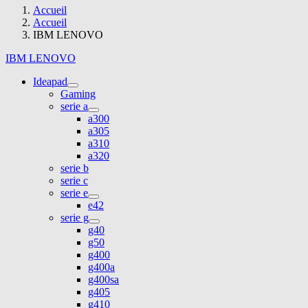
Accueil
Accueil
IBM LENOVO
IBM LENOVO
Ideapad
Gaming
serie a
a300
a305
a310
a320
serie b
serie c
serie e
e42
serie g
g40
g50
g400
g400a
g400sa
g405
g410