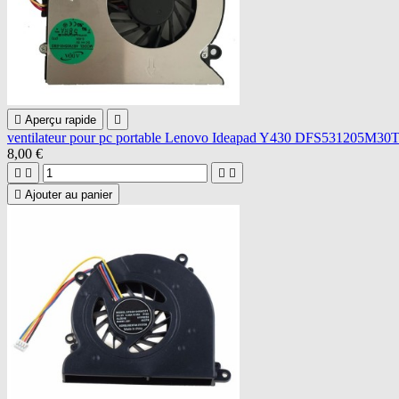

Aperçu rapide

ventilateur pour pc portable Lenovo Ideapad Y430 DFS531205M30
8,00 €





Ajouter au panier