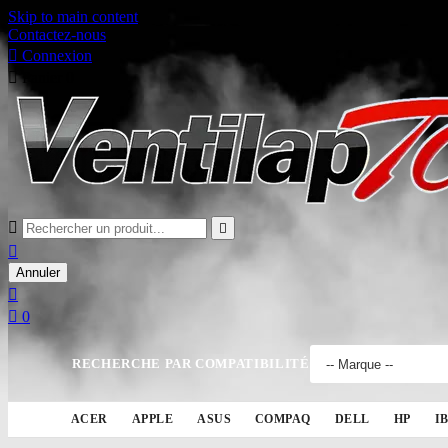
Skip to main content
Contactez-nous

Connexion

Panier
0



Annuler


0
RECHERCHE PAR COMPATIBILITÉ
ACER
APPLE
ASUS
COMPAQ
DELL
HP
I