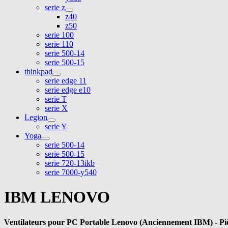
serie z
z40
z50
serie 100
serie 110
serie 500-14
serie 500-15
thinkpad
serie edge 11
serie edge e10
serie T
serie X
Legion
serie Y
Yoga
serie 500-14
serie 500-15
serie 720-13ikb
serie 7000-y540
IBM LENOVO
Ventilateurs pour PC Portable Lenovo (Anciennement IBM) - Pièc