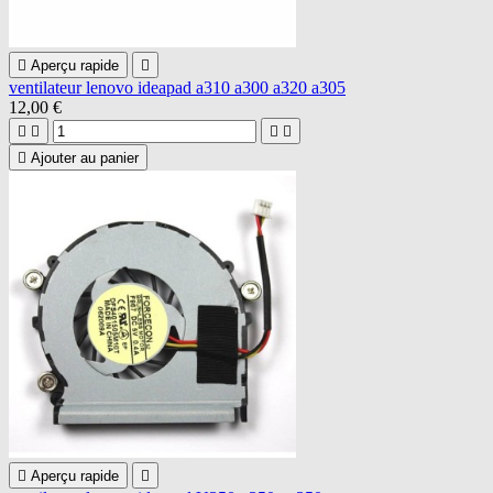

Aperçu rapide

ventilateur lenovo ideapad a310 a300 a320 a305
12,00 €





Ajouter au panier

Aperçu rapide
