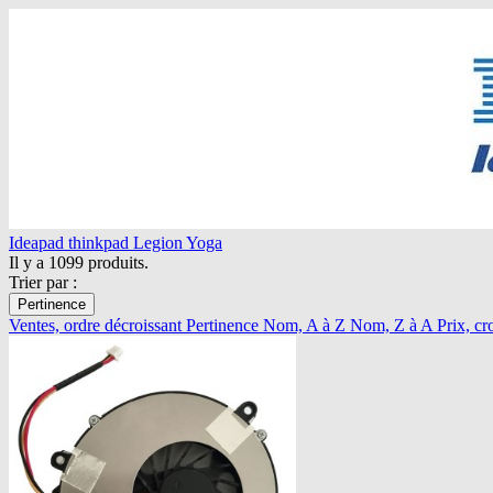
Ideapad
thinkpad
Legion
Yoga
Il y a 1099 produits.
Trier par :
Pertinence
Ventes, ordre décroissant
Pertinence
Nom, A à Z
Nom, Z à A
Prix, cr