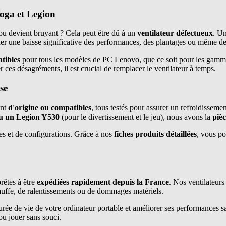
oga et Legion
 ou devient bruyant ? Cela peut être dû à un
ventilateur défectueux
. Un
ner une baisse significative des performances, des plantages ou même de
atibles
pour tous les modèles de PC Lenovo, que ce soit pour les gam
er ces désagréments, il est crucial de remplacer le ventilateur à temps.
se
ent
d'origine ou compatibles
, tous testés pour assurer un refroidissem
ou un Legion Y530
(pour le divertissement et le jeu), nous avons la
piè
es et de configurations. Grâce à nos
fiches produits détaillées
, vous po
prêtes à être
expédiées rapidement depuis la France
. Nos ventilateur
chauffe, de ralentissements ou de dommages matériels.
urée de vie de votre ordinateur portable et améliorer ses performances s
u jouer sans souci.