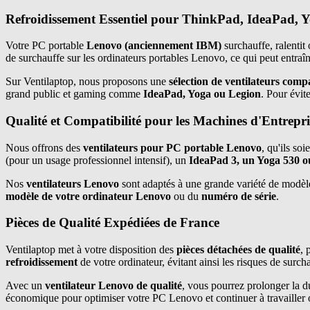
Refroidissement Essentiel pour ThinkPad, IdeaPad, Y
Votre PC portable
Lenovo (anciennement IBM)
surchauffe, ralentit
de surchauffe sur les ordinateurs portables Lenovo, ce qui peut entraî
Sur Ventilaptop, nous proposons une
sélection de ventilateurs comp
grand public et gaming comme
IdeaPad, Yoga ou Legion
. Pour évit
Qualité et Compatibilité pour les Machines d'Entrepri
Nous offrons des
ventilateurs pour PC portable Lenovo
, qu'ils soi
(pour un usage professionnel intensif), un
IdeaPad 3, un Yoga 530 
Nos
ventilateurs Lenovo
sont adaptés à une grande variété de modèl
modèle de votre ordinateur Lenovo
ou du
numéro de série
.
Pièces de Qualité Expédiées de France
Ventilaptop met à votre disposition des
pièces détachées de qualité
, 
refroidissement
de votre ordinateur, évitant ainsi les risques de sur
Avec un
ventilateur Lenovo de qualité
, vous pourrez prolonger la d
économique pour optimiser votre PC Lenovo et continuer à travailler o