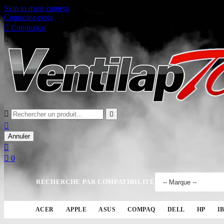
Skip to main content
Contactez-nous

Connexion

Panier
0



Annuler


0
RECHERCHE PAR COMPATIBILITÉ
ACER
APPLE
ASUS
COMPAQ
DELL
HP
I