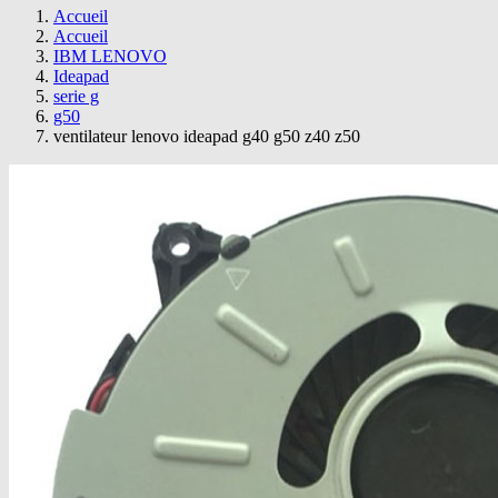
Accueil
Accueil
IBM LENOVO
Ideapad
serie g
g50
ventilateur lenovo ideapad g40 g50 z40 z50