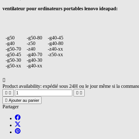
ventilateur pour ordinateurs portables lenovo ideapad:
-g50
-g50-80
-g40-45
-g40
-z50
-g40-80
-g50-70
-z40
-z40-xx
-g50-45
-g40-70
-z50-xx
-g50-30
-g40-30
-g50-xx
-g40-xx

Product availability:
expédié sous 24H ou le jour même si la commande





Ajouter au panier
Partager