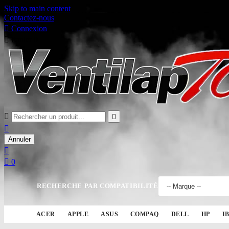
Skip to main content
Contactez-nous

Connexion

Panier
0



Annuler


0
RECHERCHE PAR COMPATIBILITÉ
ACER
APPLE
ASUS
COMPAQ
DELL
HP
I