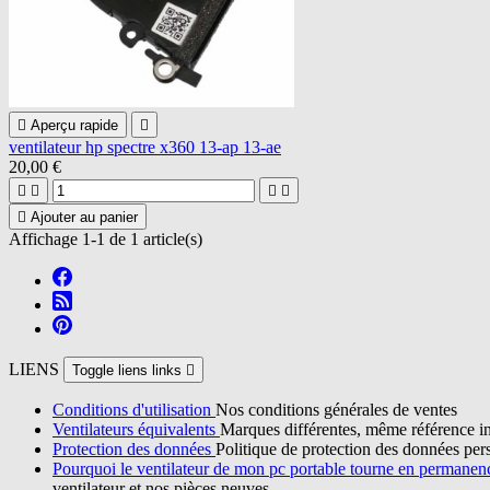

Aperçu rapide

ventilateur hp spectre x360 13-ap 13-ae
20,00 €





Ajouter au panier
Affichage 1-1 de 1 article(s)
LIENS
Toggle liens links

Conditions d'utilisation
Nos conditions générales de ventes
Ventilateurs équivalents
Marques différentes, même référence in
Protection des données
Politique de protection des données per
Pourquoi le ventilateur de mon pc portable tourne en permane
ventilateur et nos pièces neuves