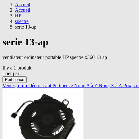
Accueil
Accueil
HP
spectre
serie 13-ap
serie 13-ap
ventilateur ordinateur portable HP spectre x360 13-ap
Il y a 1 produit.
Trier par :
Pertinence
Ventes, ordre décroissant
Pertinence
Nom, A à Z
Nom, Z à A
Prix, cr