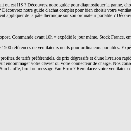
ruit ou est HS ? Découvrez notre guide pour diagnostiquer la panne, chois
? Découvrez notre guide d'achat complet pour bien choisir votre ventil
t appliquer de la pâte thermique sur son ordinateur portable ? Découvr
opost. Commande avant 10h = expédié le jour même. Stock France, embal
e 1500 références de ventilateurs neufs pour ordinateurs portables. Expé
rofitez de tarifs préférentiels, de prix dégressifs et d'une livraison rapi
ut endommager votre clavier ou votre connecteur de charge. Nos conseil
Surchauffe, bruit ou message Fan Error ? Remplacez votre ventilateur 