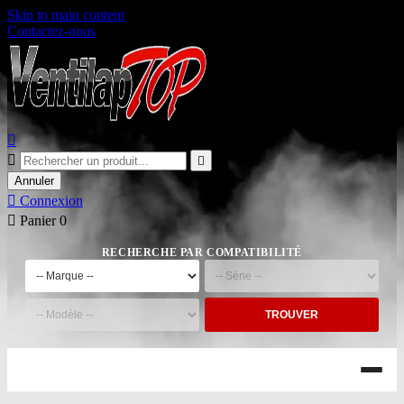
Skip to main content
Contactez-nous



Annuler

Connexion

Panier
0
RECHERCHE PAR COMPATIBILITÉ
TROUVER