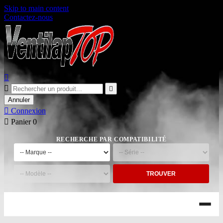
Skip to main content
Contactez-nous



Annuler

Connexion

Panier
0
RECHERCHE PAR COMPATIBILITÉ
TROUVER