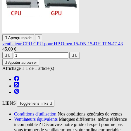

Aperçu rapide

ventilateur CPU GPU pour HP Omen 15-DN 15-DH TPN-C143
45,00 €





Ajouter au panier
Affichage 1-1 de 1 article(s)
LIENS
Toggle liens links

Conditions d'utilisation
Nos conditions générales de ventes
Ventilateurs équivalents
Marques différentes, même référence
incompatible ? Découvrez notre guide d'expert pour ne pas
vous tromper de ventilateur pour votre ordinateur portable