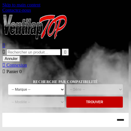
Skip to main content
Contactez-nous



Annuler

Connexion

Panier
0
RECHERCHE PAR COMPATIBILITÉ
TROUVER