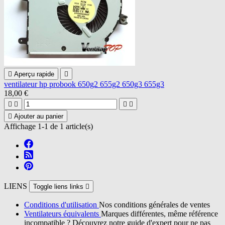

Aperçu rapide

ventilateur hp probook 650g2 655g2 650g3 655g3
18,00 €





Ajouter au panier
Affichage 1-1 de 1 article(s)
LIENS
Toggle liens links

Conditions d'utilisation
Nos conditions générales de ventes
Ventilateurs équivalents
Marques différentes, même référence
incompatible ? Découvrez notre guide d'expert pour ne pas