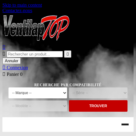
Skip to main content
Contactez-nous



Annuler

Connexion

Panier
0
RECHERCHE PAR COMPATIBILITÉ
TROUVER