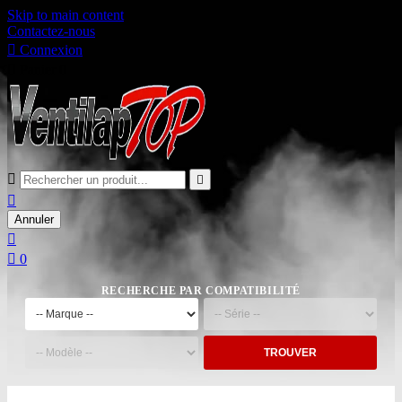
Skip to main content
Contactez-nous

Connexion

Panier
0



Annuler


0
RECHERCHE PAR COMPATIBILITÉ
TROUVER