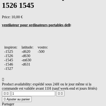
1526 1545
Price:
10,00 €
ventilateur pour ordinateurs portables dell
:
inspiron:
latitude:
vostro:
-1525
-d620
-500
-1526
-d630
-1545
-m630
-1546
-d631
-1527

Product availability:
expédié sous 24H ou le jour même si la
commande est validée avant 11H (sauf week-end et jours fériés)





Ajouter au panier
Partager