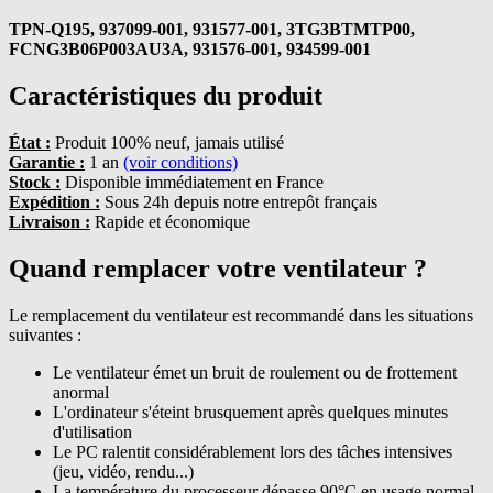
TPN-Q195, 937099-001, 931577-001, 3TG3BTMTP00,
FCNG3B06P003AU3A, 931576-001, 934599-001
Caractéristiques du produit
État :
Produit 100% neuf, jamais utilisé
Garantie :
1 an
(voir conditions)
Stock :
Disponible immédiatement en France
Expédition :
Sous 24h depuis notre entrepôt français
Livraison :
Rapide et économique
Quand remplacer votre ventilateur ?
Le remplacement du ventilateur est recommandé dans les situations
suivantes :
Le ventilateur émet un bruit de roulement ou de frottement
anormal
L'ordinateur s'éteint brusquement après quelques minutes
d'utilisation
Le PC ralentit considérablement lors des tâches intensives
(jeu, vidéo, rendu...)
La température du processeur dépasse 90°C en usage normal