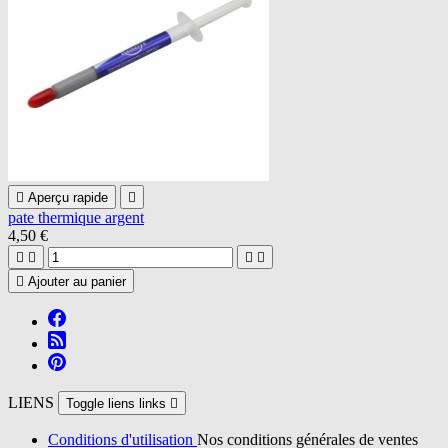

Aperçu rapide

pate thermique argent
4,50 €





Ajouter au panier
LIENS
Toggle liens links

Conditions d'utilisation
Nos conditions générales de ventes