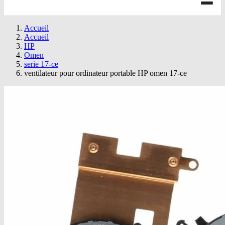
Accueil
Accueil
HP
Omen
serie 17-ce
ventilateur pour ordinateur portable HP omen 17-ce