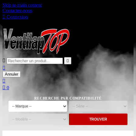
Skip to main content
Contactez-nous

Connexion

Panier
0



Annuler


0
RECHERCHE PAR COMPATIBILITÉ
TROUVER