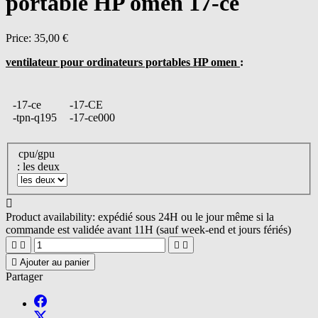
portable HP omen 17-ce
Price:
35,00 €
ventilateur pour ordinateurs portables HP omen
:
-17-ce
-17-CE
-tpn-q195
-17-ce000
cpu/gpu
: les deux

Product availability:
expédié sous 24H ou le jour même si la
commande est validée avant 11H (sauf week-end et jours fériés)





Ajouter au panier
Partager