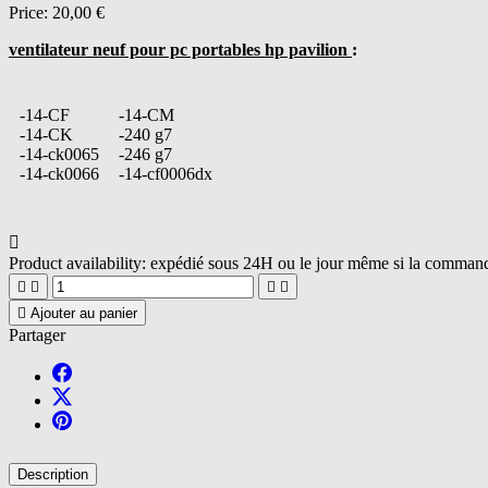
Price:
20,00 €
ventilateur neuf pour pc portables hp pavilion
:
-14-CF
-14-CM
-14-CK
-240 g7
-14-ck0065
-246 g7
-14-ck0066
-14-cf0006dx

Product availability:
expédié sous 24H ou le jour même si la commande





Ajouter au panier
Partager
Description