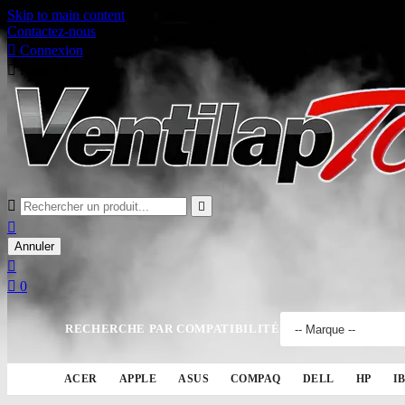
Skip to main content
Contactez-nous

Connexion

Panier
0



Annuler


0
RECHERCHE PAR COMPATIBILITÉ
ACER
APPLE
ASUS
COMPAQ
DELL
HP
I