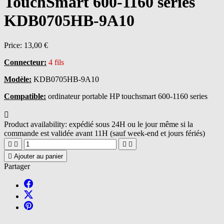
TouchSmart 600-1160 series
KDB0705HB-9A10
Price:
13,00 €
Connecteur:
4 fils
Modèle:
KDB0705HB-9A10
Compatible:
ordinateur portable HP touchsmart 600-1160 series

Product availability:
expédié sous 24H ou le jour même si la
commande est validée avant 11H (sauf week-end et jours fériés)





Ajouter au panier
Partager