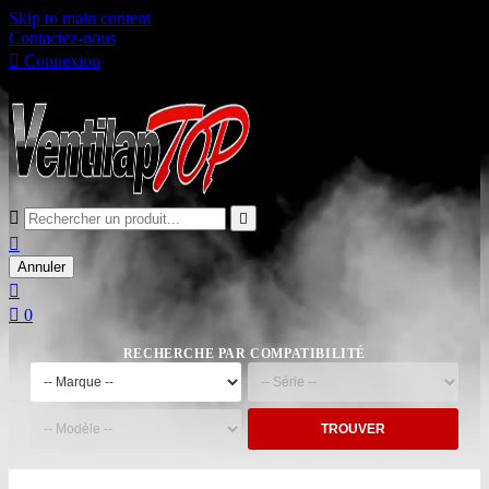
Skip to main content
Contactez-nous

Connexion

Panier
0



Annuler


0
RECHERCHE PAR COMPATIBILITÉ
TROUVER