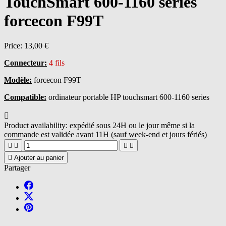
TouchSmart 600-1160 series
forcecon F99T
Price:
13,00 €
Connecteur:
4 fils
Modèle:
forcecon F99T
Compatible:
ordinateur portable HP touchsmart 600-1160 series

Product availability:
expédié sous 24H ou le jour même si la
commande est validée avant 11H (sauf week-end et jours fériés)





Ajouter au panier
Partager