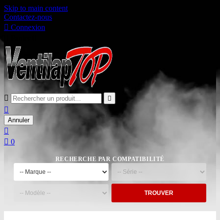
Skip to main content
Contactez-nous

Connexion

Panier
0



Annuler


0
RECHERCHE PAR COMPATIBILITÉ
TROUVER