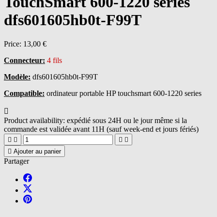
TouchSmart 600-1220 series
dfs601605hb0t-F99T
Price:
13,00 €
Connecteur:
4 fils
Modèle:
dfs601605hb0t-F99T
Compatible:
ordinateur portable HP touchsmart 600-1220 series

Product availability:
expédié sous 24H ou le jour même si la
commande est validée avant 11H (sauf week-end et jours fériés)





Ajouter au panier
Partager