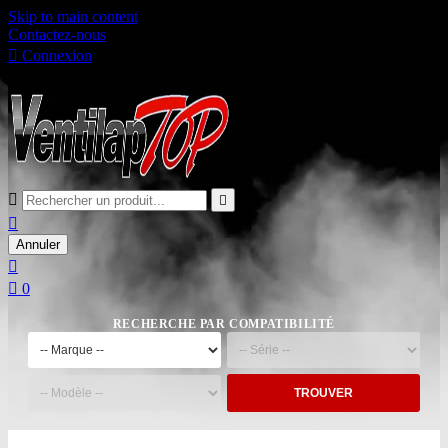
Skip to main content
Contactez-nous

Connexion

Panier
0



Annuler


0
RECHERCHE PAR COMPATIBILITÉ
TROUVER