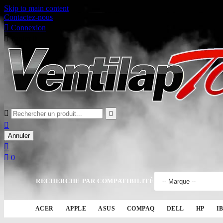
Skip to main content
Contactez-nous

Connexion

Panier
0



Annuler


0
RECHERCHE PAR COMPATIBILITÉ
ACER
APPLE
ASUS
COMPAQ
DELL
HP
I