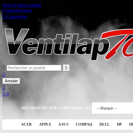
Skip to main content
Contactez-nous

Connexion

Panier
0



Annuler


0
RECHERCHE PAR COMPATIBILITÉ
ACER
APPLE
ASUS
COMPAQ
DELL
HP
I