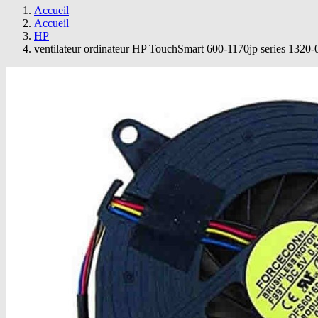
Accueil
Accueil
HP
ventilateur ordinateur HP TouchSmart 600-1170jp series 132