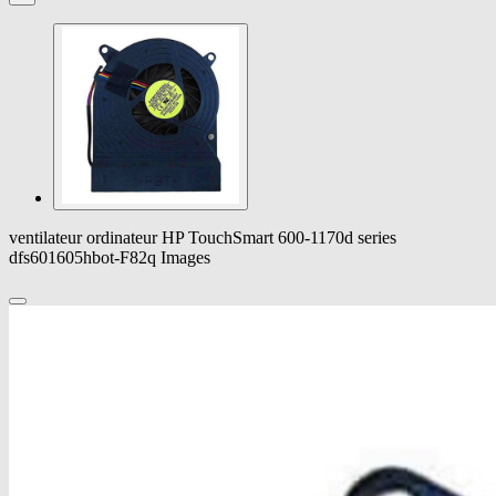
ventilateur ordinateur HP TouchSmart 600-1170d series
dfs601605hbot-F82q Images