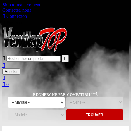
Skip to main content
Contactez-nous

Connexion

Panier
0



Annuler


0
RECHERCHE PAR COMPATIBILITÉ
TROUVER