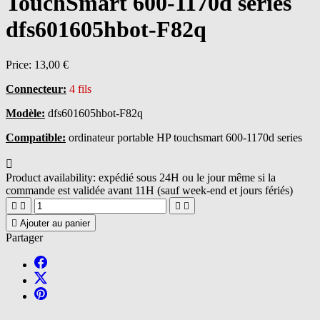
TouchSmart 600-1170d series
dfs601605hbot-F82q
Price:
13,00 €
Connecteur:
4 fils
Modèle:
dfs601605hbot-F82q
Compatible:
ordinateur portable HP touchsmart 600-1170d series

Product availability:
expédié sous 24H ou le jour même si la
commande est validée avant 11H (sauf week-end et jours fériés)





Ajouter au panier
Partager