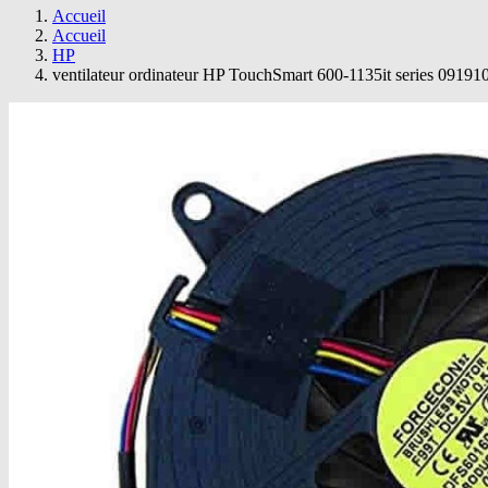
Accueil
Accueil
HP
ventilateur ordinateur HP TouchSmart 600-1135it series 09191