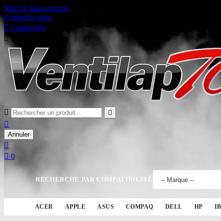
Skip to main content
Contactez-nous

Connexion

Panier
0



Annuler


0
RECHERCHE PAR COMPATIBILITÉ
ACER
APPLE
ASUS
COMPAQ
DELL
HP
I