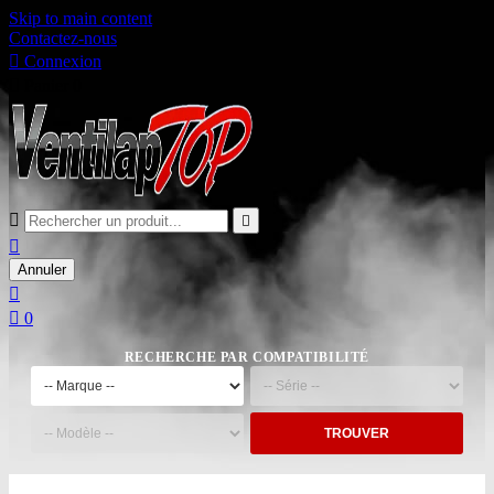
Skip to main content
Contactez-nous

Connexion

Panier
0



Annuler


0
RECHERCHE PAR COMPATIBILITÉ
TROUVER