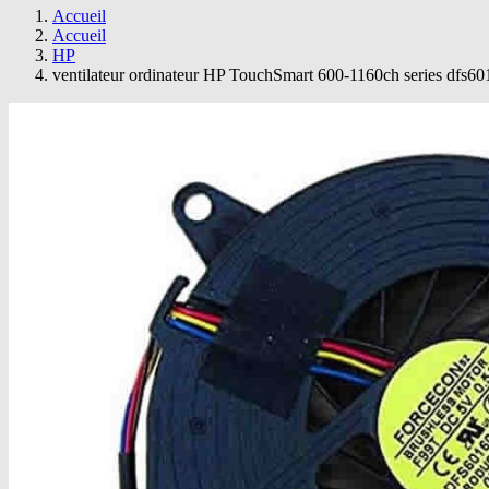
Accueil
Accueil
HP
ventilateur ordinateur HP TouchSmart 600-1160ch series dfs