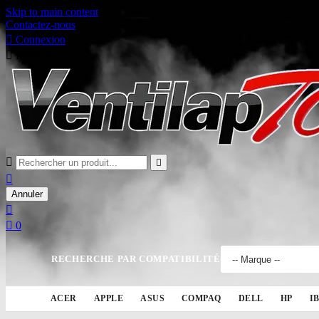
Skip to main content
Contactez-nous

Connexion

Panier
0



Annuler


0
RECHERCHE PAR COMPATIBILITÉ
ACER
APPLE
ASUS
COMPAQ
DELL
HP
I