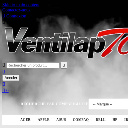
Skip to main content
Contactez-nous

Connexion

Panier
0



Annuler


0
RECHERCHE PAR COMPATIBILITÉ
ACER
APPLE
ASUS
COMPAQ
DELL
HP
I