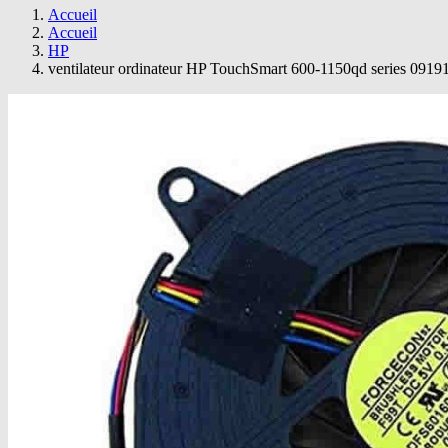
Accueil
Accueil
HP
ventilateur ordinateur HP TouchSmart 600-1150qd series 091