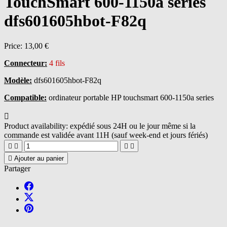
TouchSmart 600-1150a series
dfs601605hbot-F82q
Price:
13,00 €
Connecteur:
4 fils
Modèle:
dfs601605hbot-F82q
Compatible:
ordinateur portable HP touchsmart 600-1150a series

Product availability:
expédié sous 24H ou le jour même si la
commande est validée avant 11H (sauf week-end et jours fériés)





Ajouter au panier
Partager