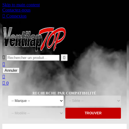
Skip to main content
Contactez-nous

Connexion

Panier
0



Annuler


0
RECHERCHE PAR COMPATIBILITÉ
TROUVER